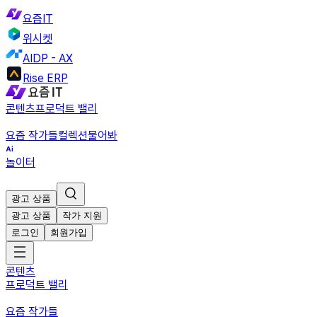
요즘IT
위시켓
AIDP - AX
Rise ERP
콘텐츠
프로덕트 밸리
요즘 작가들
컬렉션
물어봐
놀이터
광고 상품
광고 상품
작가 지원
로그인
회원가입
콘텐츠
프로덕트 밸리
요즘 작가들