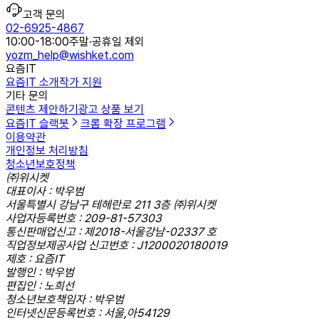
고객 문의
02-6925-4867
10:00-18:00
주말·공휴일 제외
yozm_help@wishket.com
요즘IT
요즘IT 소개
작가 지원
기타 문의
콘텐츠 제안하기
광고 상품 보기
요즘IT 슬랙봇
크롬 확장 프로그램
이용약관
개인정보 처리방침
청소년보호정책
㈜위시켓
대표이사 : 박우범
서울특별시 강남구 테헤란로 211 3층 ㈜위시켓
사업자등록번호 : 209-81-57303
통신판매업신고 : 제2018-서울강남-02337 호
직업정보제공사업 신고번호 : J1200020180019
제호 : 요즘IT
발행인 : 박우범
편집인 : 노희선
청소년보호책임자 : 박우범
인터넷신문등록번호 : 서울,아54129