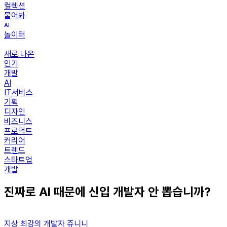
컬렉션
물어봐
놀이터
새로 나온
인기
개발
AI
IT서비스
기획
디자인
비즈니스
프로덕트
커리어
트렌드
스타트업
개발
진짜로 AI 때문에 신입 개발자 안 뽑습니까?
지상 최강의 개발자 쥬니니