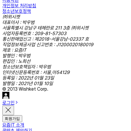
이용약관
개인정보 처리방침
청소년보호정책
㈜위시켓
대표이사 : 박우범
서울특별시 강남구 테헤란로 211 3층 ㈜위시켓
사업자등록번호 : 209-81-57303
통신판매업신고 : 제2018-서울강남-02337 호
직업정보제공사업 신고번호 : J1200020180019
제호 : 요즘IT
발행인 : 박우범
편집인 : 노희선
청소년보호책임자 : 박우범
인터넷신문등록번호 : 서울,아54129
등록일 : 2022년 01월 23일
발행일 : 2021년 01월 10일
© 2013 Wishket Corp.
로그인
회원가입
요즘IT 소개
콘텐츠 제안하기