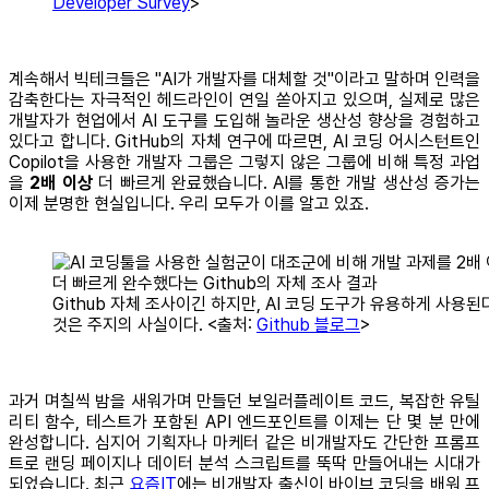
Developer Survey
>
계속해서 빅테크들은 "AI가 개발자를 대체할 것"이라고 말하며 인력을
감축한다는 자극적인 헤드라인이 연일 쏟아지고 있으며, 실제로 많은
개발자가 현업에서 AI 도구를 도입해 놀라운 생산성 향상을 경험하고
있다고 합니다. GitHub의 자체 연구에 따르면, AI 코딩 어시스턴트인
Copilot을 사용한 개발자 그룹은 그렇지 않은 그룹에 비해 특정 과업
을
2배 이상
더 빠르게 완료했습니다. AI를 통한 개발 생산성 증가는
이제 분명한 현실입니다. 우리 모두가 이를 알고 있죠.
Github 자체 조사이긴 하지만, AI 코딩 도구가 유용하게 사용된
것은 주지의 사실이다. <출처:
Github 블로그
>
과거 며칠씩 밤을 새워가며 만들던 보일러플레이트 코드, 복잡한 유틸
리티 함수, 테스트가 포함된 API 엔드포인트를 이제는 단 몇 분 만에
완성합니다. 심지어 기획자나 마케터 같은 비개발자도 간단한 프롬프
트로 랜딩 페이지나 데이터 분석 스크립트를 뚝딱 만들어내는 시대가
되었습니다. 최근
요즘IT
에는 비개발자 출신이 바이브 코딩을 배워 프