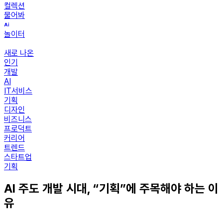
컬렉션
물어봐
놀이터
새로 나온
인기
개발
AI
IT서비스
기획
디자인
비즈니스
프로덕트
커리어
트렌드
스타트업
기획
AI 주도 개발 시대, “기획”에 주목해야 하는 이
유