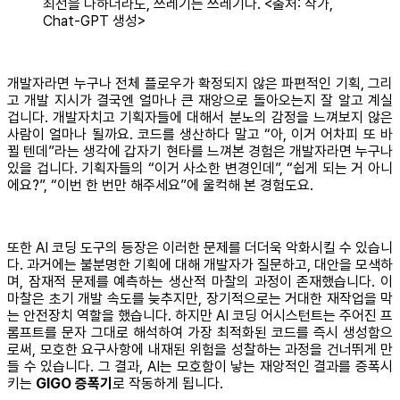
최선을 다하더라도, 쓰레기는 쓰레기다. <출처: 작가,
Chat-GPT 생성>
개발자라면 누구나 전체 플로우가 확정되지 않은 파편적인 기획, 그리
고 개발 지시가 결국엔 얼마나 큰 재앙으로 돌아오는지 잘 알고 계실
겁니다. 개발자치고 기획자들에 대해서 분노의 감정을 느껴보지 않은
사람이 얼마나 될까요. 코드를 생산하다 말고 “아, 이거 어차피 또 바
뀔 텐데”라는 생각에 갑자기 현타를 느껴본 경험은 개발자라면 누구나
있을 겁니다. 기획자들의 “이거 사소한 변경인데”, “쉽게 되는 거 아니
에요?”, “이번 한 번만 해주세요”에 울컥해 본 경험도요.
또한 AI 코딩 도구의 등장은 이러한 문제를 더더욱 악화시킬 수 있습니
다. 과거에는 불분명한 기획에 대해 개발자가 질문하고, 대안을 모색하
며, 잠재적 문제를 예측하는 생산적 마찰의 과정이 존재했습니다. 이
마찰은 초기 개발 속도를 늦추지만, 장기적으로는 거대한 재작업을 막
는 안전장치 역할을 했습니다. 하지만 AI 코딩 어시스턴트는 주어진 프
롬프트를 문자 그대로 해석하여 가장 최적화된 코드를 즉시 생성함으
로써, 모호한 요구사항에 내재된 위험을 성찰하는 과정을 건너뛰게 만
들 수 있습니다. 그 결과, AI는 모호함이 낳는 재앙적인 결과를 증폭시
키는
GIGO 증폭기
로 작동하게 됩니다.