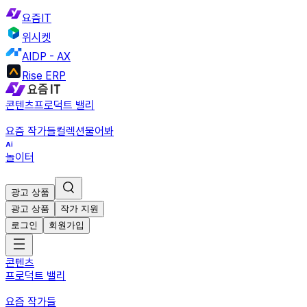
요즘IT
위시켓
AIDP - AX
Rise ERP
콘텐츠
프로덕트 밸리
요즘 작가들
컬렉션
물어봐
놀이터
광고 상품
광고 상품
작가 지원
로그인
회원가입
콘텐츠
프로덕트 밸리
요즘 작가들