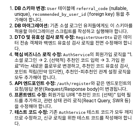
DB 스키마 변경:
테이블에
(nullable,
User
referral_code
unique),
(foreign key) 등을 추
recommended_by_user_id
가해야 합니다.
DB 마이그레이션:
기존 소셜 로그인 유저들에게도 이 스키마를
적용할 마이그레이션 스크립트를 작성하고 실행해야 합니다.
DTO 및 유효성 검사 로직 수정:
같은 데이
RegisterUserDto
터 전송 객체와 백엔드 유효성 검사 로직을 전면 수정해야 합니
다.
핵심 비즈니스 로직 수정:
의 회원가입 로직을 "1.
AuthService
소셜 로그인 -> 2. (선택적) 추천인 코드 입력 -> 3. 가입 완
료"라는 새로운 플로우로 변경하고, 추천인 코드 유효성 검사,
포인트 적립(만약 있다면), 추천인-피추천인 관계 설정 로직을
모두 추가해야 합니다.
API 엔드포인트 수정:
와 같은 엔드포인트의
/auth/register
요청/응답 본문(Request/Response body)이 변경됩니다.
프론트엔드 수정:
회원가입 UI에 "추천인 코드 (선택)" 입력 필
드를 추가하고, 관련 상태 관리 로직(React Query, SWR 등)
을 수정해야 합니다.
테스트 코드 수정:
기존
테스트 코드가 모두 깨지
AuthService
므로 수정하고, 신규 로직을 위한 테스트 코드를 작성해야 합니
다.