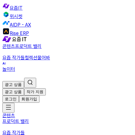
요즘IT
위시켓
AIDP - AX
Rise ERP
콘텐츠
프로덕트 밸리
요즘 작가들
컬렉션
물어봐
놀이터
광고 상품
광고 상품
작가 지원
로그인
회원가입
콘텐츠
프로덕트 밸리
요즘 작가들