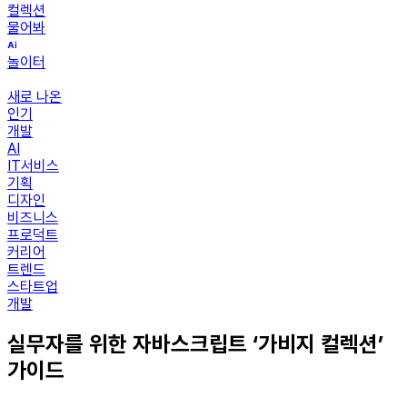
컬렉션
물어봐
놀이터
새로 나온
인기
개발
AI
IT서비스
기획
디자인
비즈니스
프로덕트
커리어
트렌드
스타트업
개발
실무자를 위한 자바스크립트 ‘가비지 컬렉션’
가이드