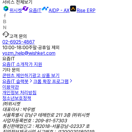
서비스 전체보기
위시켓
요즘IT
AIDP - AX
Rise ERP
고객 문의
02-6925-4867
10:00-18:00
주말·공휴일 제외
yozm_help@wishket.com
요즘IT
요즘IT 소개
작가 지원
기타 문의
콘텐츠 제안하기
광고 상품 보기
요즘IT 슬랙봇
크롬 확장 프로그램
이용약관
개인정보 처리방침
청소년보호정책
㈜위시켓
대표이사 : 박우범
서울특별시 강남구 테헤란로 211 3층 ㈜위시켓
사업자등록번호 : 209-81-57303
통신판매업신고 : 제2018-서울강남-02337 호
직업정보제공사업 신고번호 : J1200020180019