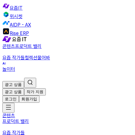
요즘IT
위시켓
AIDP - AX
Rise ERP
콘텐츠
프로덕트 밸리
요즘 작가들
컬렉션
물어봐
놀이터
광고 상품
광고 상품
작가 지원
로그인
회원가입
콘텐츠
프로덕트 밸리
요즘 작가들