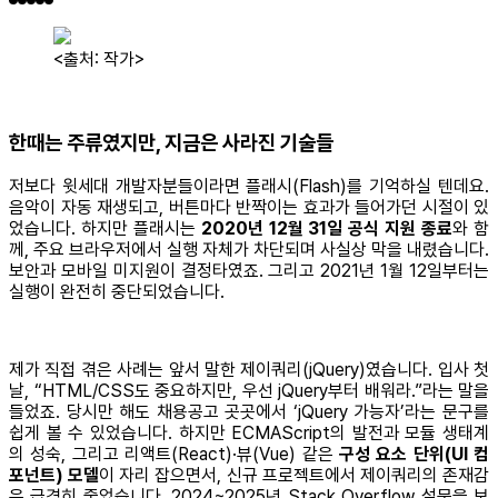
<출처: 작가>
한때는 주류였지만, 지금은 사라진 기술들
저보다 윗세대 개발자분들이라면 플래시(Flash)를 기억하실 텐데요.
음악이 자동 재생되고, 버튼마다 반짝이는 효과가 들어가던 시절이 있
었습니다. 하지만 플래시는
2020년 12월 31일 공식 지원 종료
와 함
께, 주요 브라우저에서 실행 자체가 차단되며 사실상 막을 내렸습니다.
보안과 모바일 미지원이 결정타였죠. 그리고 2021년 1월 12일부터는
실행이 완전히 중단되었습니다.
제가 직접 겪은 사례는 앞서 말한 제이쿼리(jQuery)였습니다. 입사 첫
날, “HTML/CSS도 중요하지만, 우선 jQuery부터 배워라.”라는 말을
들었죠. 당시만 해도 채용공고 곳곳에서 ‘jQuery 가능자’라는 문구를
쉽게 볼 수 있었습니다. 하지만 ECMAScript의 발전과 모듈 생태계
의 성숙, 그리고 리액트(React)·뷰(Vue) 같은
구성 요소 단위(UI 컴
포넌트) 모델
이 자리 잡으면서, 신규 프로젝트에서 제이쿼리의 존재감
은 급격히 줄었습니다. 2024~2025년 Stack Overflow 설문을 보