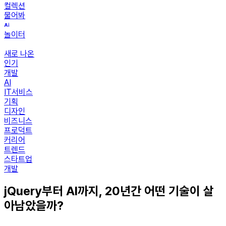
컬렉션
물어봐
놀이터
새로 나온
인기
개발
AI
IT서비스
기획
디자인
비즈니스
프로덕트
커리어
트렌드
스타트업
개발
jQuery부터 AI까지, 20년간 어떤 기술이 살
아남았을까?