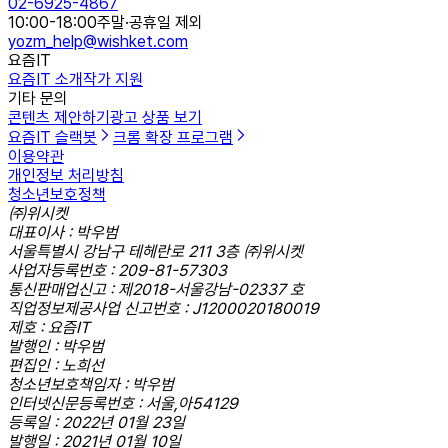
02-6925-4867
10:00-18:00
주말·공휴일 제외
yozm_help@wishket.com
요즘IT
요즘IT 소개
작가 지원
기타 문의
콘텐츠 제안하기
광고 상품 보기
요즘IT 슬랙봇
크롬 확장 프로그램
이용약관
개인정보 처리방침
청소년보호정책
㈜위시켓
대표이사 : 박우범
서울특별시 강남구 테헤란로 211 3층 ㈜위시켓
사업자등록번호 : 209-81-57303
통신판매업신고 : 제2018-서울강남-02337 호
직업정보제공사업 신고번호 : J1200020180019
제호 : 요즘IT
발행인 : 박우범
편집인 : 노희선
청소년보호책임자 : 박우범
인터넷신문등록번호 : 서울,아54129
등록일 : 2022년 01월 23일
발행일 : 2021년 01월 10일