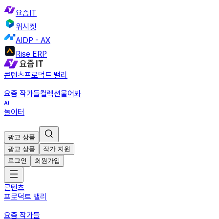
요즘IT
위시켓
AIDP - AX
Rise ERP
콘텐츠
프로덕트 밸리
요즘 작가들
컬렉션
물어봐
놀이터
광고 상품
광고 상품
작가 지원
로그인
회원가입
콘텐츠
프로덕트 밸리
요즘 작가들