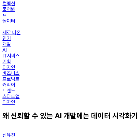
컬렉션
물어봐
놀이터
새로 나온
인기
개발
AI
IT서비스
기획
디자인
비즈니스
프로덕트
커리어
트렌드
스타트업
디자인
왜 신뢰할 수 있는 AI 개발에는 데이터 시각화
신유진