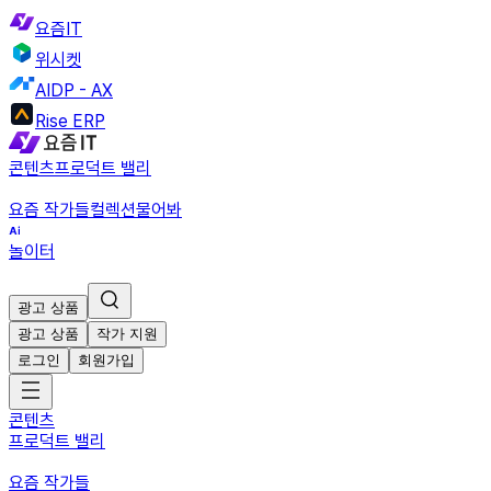
요즘IT
위시켓
AIDP - AX
Rise ERP
콘텐츠
프로덕트 밸리
요즘 작가들
컬렉션
물어봐
놀이터
광고 상품
광고 상품
작가 지원
로그인
회원가입
콘텐츠
프로덕트 밸리
요즘 작가들