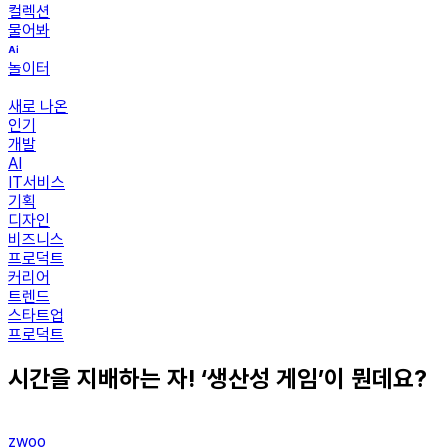
컬렉션
물어봐
놀이터
새로 나온
인기
개발
AI
IT서비스
기획
디자인
비즈니스
프로덕트
커리어
트렌드
스타트업
프로덕트
시간을 지배하는 자! ‘생산성 게임’이 뭔데요?
zwoo