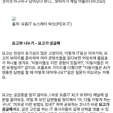
것저것 마구마구 담아오다 보니... 보따리가 제일 어울리더라고요!)
출처: 요즘IT 뉴스레터 픽잇(PICK IT)
요고와 나누기 - 요고가 궁금해
요고는 천성이 호기심이 많은 고양이라, 이렇게 IT동산 이야기와, 요
고의 보따리를 준비하며 여러 콘텐츠들을 읽다보면 머릿속에 물음표
가 하나둘 생겨요. ‘티동이들도 이런 경험이 있을까?’, ‘티동이들은 어
떤 유형일까?’ 같이요. 프롬프트 가이드를 다뤘다면 “티동이들은 AI가
엉뚱한 답변을 할 때 어떻게 대처하나요?”같은 질문이 떠오르는 거예
요.
요고는 궁금증을 참지 않아요..! 바로 요즘IT X(구 트위터) 채널에 설
문을 올려보죠. 며칠 후 모인 답변들을 정리해서 ‘아, 다들 이렇게 하는
구나!’, ‘의외로 이런 방법도 있네?’ 하며 공유하는 코너가 바로
요고가
궁금해
예요. 같은 고민을 하는 IT 종사자들의 실제 선택을 엿볼 수 있