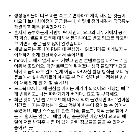
생성형AI들이 너무 빠른 속도로 변화하고 계속 새로운 것들이
나오다 보니 차이점이 궁금했는데, 이렇게 정리해줘서 궁금증도
해결되고 매우 유익했어요 :)
혼자서 공부하는게 사람이 딱 저인데, 요고와 나누기에서 공개
적 학습, 셀프 피드백에 대해서 동기부여도 받고 링크를 타고타
고 가면서 좋은 글도 많이 읽었습니다.
개발 모르는 주니어 PM인데 관심있게 읽을거리를 비개발자도
이해하기 쉽게 전달해주셔서 좋아요!!!
mcp에 대해서 알게 돼서 기뻤고 관련 콘텐츠들을 다각도로 짚
어줘서 좋았어요. 약간 트렌드에 뒤쳐졌나 생각 들었지만 요고
덕에 지금이라도 알게 된게 어딥니까! 사실 활용 방식을 보니 유
튜브에서 실사용자들의 예시를 본 적이 있긴 한데, 정확한 명칭
에 대해 알게 된 게 참 좋네요!
노트북LM에 대해 관심을 가지는 계기가 되었어요! 세상은 빠르
게 변화하고.. 나는 따라가기가 버겁다.. 요고 잘 부탁해요
최근 핫이슈인 클로드코드에 대해서 익히 들었지만 따로 알아볼
시간을 내지는 못했는데 요고 덕분에 한눈에 훑어볼 수 있어서
좋았어요. 매번 스스로 IT 관련 기술, 블로그, 지식 글을 찾아보
는 게 쉽지는 않은데, 매일 아침 출근하면 가장 먼저 요고의 메
일이 저를 반겨주니 좀 더 쉽게 관련 정보들을 들을 수 있어서
좋아요. 굿