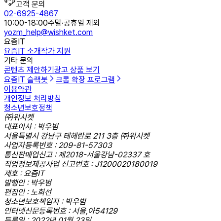
고객 문의
02-6925-4867
10:00-18:00
주말·공휴일 제외
yozm_help@wishket.com
요즘IT
요즘IT 소개
작가 지원
기타 문의
콘텐츠 제안하기
광고 상품 보기
요즘IT 슬랙봇
크롬 확장 프로그램
이용약관
개인정보 처리방침
청소년보호정책
㈜위시켓
대표이사 : 박우범
서울특별시 강남구 테헤란로 211 3층 ㈜위시켓
사업자등록번호 : 209-81-57303
통신판매업신고 : 제2018-서울강남-02337 호
직업정보제공사업 신고번호 : J1200020180019
제호 : 요즘IT
발행인 : 박우범
편집인 : 노희선
청소년보호책임자 : 박우범
인터넷신문등록번호 : 서울,아54129
등록일 : 2022년 01월 23일