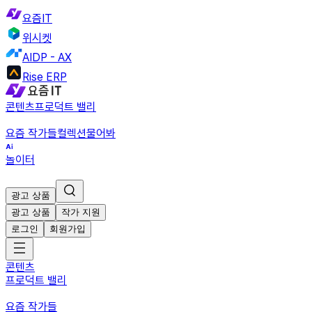
요즘IT
위시켓
AIDP - AX
Rise ERP
콘텐츠
프로덕트 밸리
요즘 작가들
컬렉션
물어봐
놀이터
광고 상품
광고 상품
작가 지원
로그인
회원가입
콘텐츠
프로덕트 밸리
요즘 작가들