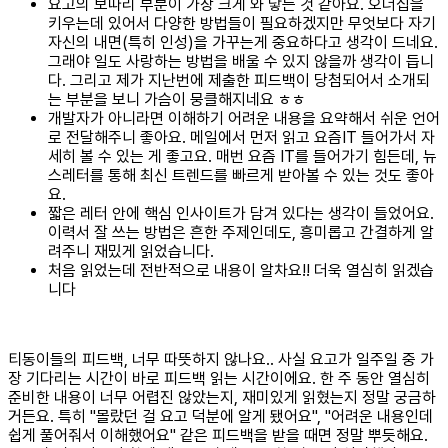
요고의 보따리 부분이 가장 크게 와 닿는 것 같아요. 오너십을
키우는데 있어서 다양한 방법들이 필요하겠지만 무엇보다 자기
자신의 내면(특히 인성)을 가꾸는게 중요하다고 생각이 드네요.
그래야 일도 사랑하는 방법을 배울 수 있지 않을까 생각이 듭니
다. 그리고 제가 지난번에 제출한 피드백이 당첨되어서 소개되
는 부분을 보니 가슴이 뭉클해지네요 ㅎㅎ
개발자가 아니라면 이해하기 어려운 내용을 요약해서 쉬운 언어
로 전달해주니 좋아요. 메일에서 먼저 읽고 요즘IT 들어가서 자
세히 볼 수 있는 게 좋고요. 매번 요즘 IT를 들어가기 힘든데, 뉴
스레터를 통해 최신 트렌드를 빠르게 받아볼 수 있는 것도 좋아
요.
짧은 레터 안에 핵심 인사이트가 담겨 있다는 생각이 들었어요.
이력서 잘 쓰는 방법은 흔한 주제인데도, 흥미롭고 간결하게 알
려주니 재밌게 읽었습니다.
처음 읽었는데 전반적으로 내용이 알차요!! 더욱 열심히 읽겠습
니다
티동이들의 피드백, 너무 따뜻하지 않나요.. 사실 요고가 일주일 중 가
장 기다리는 시간이 바로 피드백 읽는 시간이에요. 한 주 동안 열심히
준비한 내용이 너무 어렵진 않았는지, 재미있게 읽혔는지 정말 궁금하
거든요. 특히 "몰랐던 걸 요고 덕분에 알게 됐어요", "어려운 내용인데
쉽게 풀어줘서 이해했어요" 같은 피드백을 받을 때면 정말 뿌듯해요.