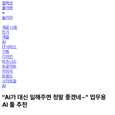
컬렉션
물어봐
놀이터
새로 나온
인기
개발
AI
IT서비스
기획
디자인
비즈니스
프로덕트
커리어
트렌드
스타트업
AI
“AI가 대신 일해주면 정말 좋겠네~” 업무용
AI 툴 추천