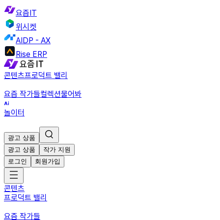
요즘IT
위시켓
AIDP - AX
Rise ERP
콘텐츠
프로덕트 밸리
요즘 작가들
컬렉션
물어봐
놀이터
광고 상품
광고 상품
작가 지원
로그인
회원가입
콘텐츠
프로덕트 밸리
요즘 작가들