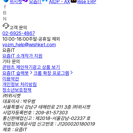
위시켓
요즘IT
AIDP - AX
Rise ERP
고객 문의
02-6925-4867
10:00-18:00
주말·공휴일 제외
yozm_help@wishket.com
요즘IT
요즘IT 소개
작가 지원
기타 문의
콘텐츠 제안하기
광고 상품 보기
요즘IT 슬랙봇
크롬 확장 프로그램
이용약관
개인정보 처리방침
청소년보호정책
㈜위시켓
대표이사 : 박우범
서울특별시 강남구 테헤란로 211 3층 ㈜위시켓
사업자등록번호 : 209-81-57303
통신판매업신고 : 제2018-서울강남-02337 호
직업정보제공사업 신고번호 : J1200020180019
제호 : 요즘IT