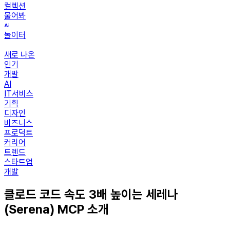
컬렉션
물어봐
놀이터
새로 나온
인기
개발
AI
IT서비스
기획
디자인
비즈니스
프로덕트
커리어
트렌드
스타트업
개발
클로드 코드 속도 3배 높이는 세레나
(Serena) MCP 소개