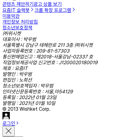
콘텐츠 제안하기
광고 상품 보기
요즘IT 슬랙봇
크롬 확장 프로그램
이용약관
개인정보 처리방침
청소년보호정책
㈜위시켓
대표이사 : 박우범
서울특별시 강남구 테헤란로 211 3층 ㈜위시켓
사업자등록번호 : 209-81-57303
통신판매업신고 : 제2018-서울강남-02337 호
직업정보제공사업 신고번호 : J1200020180019
제호 : 요즘IT
발행인 : 박우범
편집인 : 노희선
청소년보호책임자 : 박우범
인터넷신문등록번호 : 서울,아54129
등록일 : 2022년 01월 23일
발행일 : 2021년 01월 10일
© 2013 Wishket Corp.
로그인