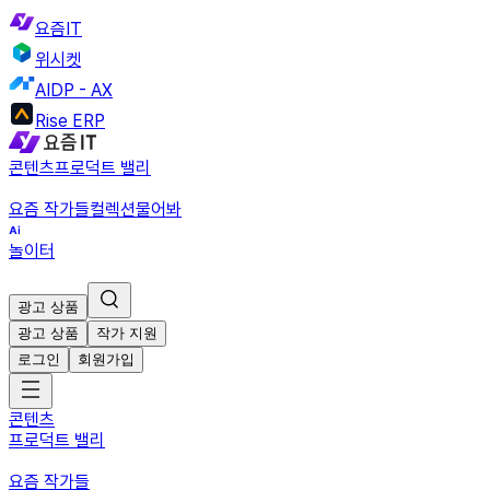
요즘IT
위시켓
AIDP - AX
Rise ERP
콘텐츠
프로덕트 밸리
요즘 작가들
컬렉션
물어봐
놀이터
광고 상품
광고 상품
작가 지원
로그인
회원가입
콘텐츠
프로덕트 밸리
요즘 작가들