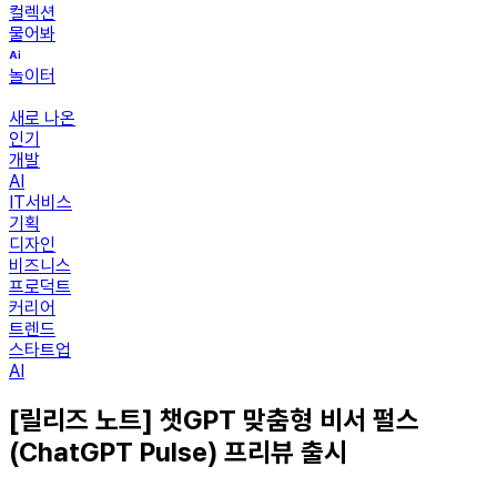
컬렉션
물어봐
놀이터
새로 나온
인기
개발
AI
IT서비스
기획
디자인
비즈니스
프로덕트
커리어
트렌드
스타트업
AI
[릴리즈 노트] 챗GPT 맞춤형 비서 펄스
(ChatGPT Pulse) 프리뷰 출시