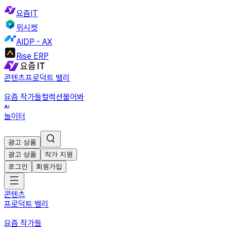
요즘IT
위시켓
AIDP - AX
Rise ERP
콘텐츠
프로덕트 밸리
요즘 작가들
컬렉션
물어봐
놀이터
광고 상품
광고 상품
작가 지원
로그인
회원가입
콘텐츠
프로덕트 밸리
요즘 작가들