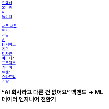
컬렉션
물어봐
놀이터
새로 나온
인기
개발
AI
IT서비스
기획
디자인
비즈니스
프로덕트
커리어
트렌드
스타트업
개발
“AI 회사라고 다른 건 없어요” 백엔드 → ML
데이터 엔지니어 전환기