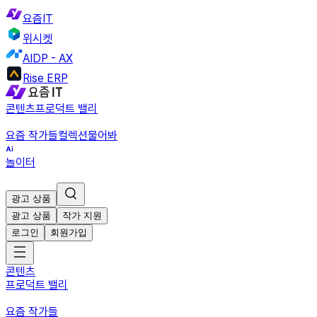
요즘IT
위시켓
AIDP - AX
Rise ERP
콘텐츠
프로덕트 밸리
요즘 작가들
컬렉션
물어봐
놀이터
광고 상품
광고 상품
작가 지원
로그인
회원가입
콘텐츠
프로덕트 밸리
요즘 작가들