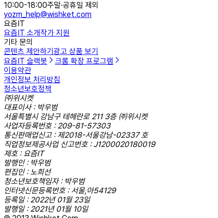
10:00-18:00
주말·공휴일 제외
yozm_help@wishket.com
요즘IT
요즘IT 소개
작가 지원
기타 문의
콘텐츠 제안하기
광고 상품 보기
요즘IT 슬랙봇
크롬 확장 프로그램
이용약관
개인정보 처리방침
청소년보호정책
㈜위시켓
대표이사 : 박우범
서울특별시 강남구 테헤란로 211 3층 ㈜위시켓
사업자등록번호 : 209-81-57303
통신판매업신고 : 제2018-서울강남-02337 호
직업정보제공사업 신고번호 : J1200020180019
제호 : 요즘IT
발행인 : 박우범
편집인 : 노희선
청소년보호책임자 : 박우범
인터넷신문등록번호 : 서울,아54129
등록일 : 2022년 01월 23일
발행일 : 2021년 01월 10일