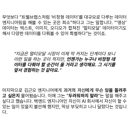
무엇보다 “트웰브랩스처럼 ‘비정형 데이터’를 대규모로 다루는 데이터
엔지니어링을 해볼 수 있는 곳은 희소”하다고 그는 말합니다. “‘영상’
데이터는 텍스트, 이미지, 오디오가 합쳐진 ‘멀티모달’ 데이터이기도
해서 다양한 데이터를 다뤄볼 수 있어 특별하다”는 것이죠.
“지금은 멀티모달 시장이 이제 막 커지는 단계이다 보니
이런 일을 하는 곳이 적지만,
언젠가는 누구나 비정형 데
이터를 다뤄야 할 순간이 올 거라고 생각해요. 그 시기를
앞서 경험하는 것 같아요.
”
마지막으로 김근오 엔지니어에게
과거의 자신에게 무슨 말
을 들려주
고 싶은지
물어봤습니다. 이에 그는 “
두려워하지 말라
”는 말을 해주고
싶다고 했습니다. 백엔드 엔지니어인 자신이 AI 회사에서 자신이 할 수
있는 일이 있을지 불안해 했지만, 막상 부딪히고 나니 달랐다는 것입니
다.