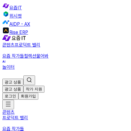
요즘IT
위시켓
AIDP - AX
Rise ERP
콘텐츠
프로덕트 밸리
요즘 작가들
컬렉션
물어봐
놀이터
광고 상품
광고 상품
작가 지원
로그인
회원가입
콘텐츠
프로덕트 밸리
요즘 작가들