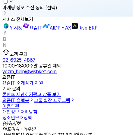
마케팅 정보 수신 동의
(선택)
서비스 전체보기
위시켓
요즘IT
AIDP - AX
Rise ERP
고객 문의
02-6925-4867
10:00-18:00
주말·공휴일 제외
yozm_help@wishket.com
요즘IT
요즘IT 소개
작가 지원
기타 문의
콘텐츠 제안하기
광고 상품 보기
요즘IT 슬랙봇
크롬 확장 프로그램
이용약관
개인정보 처리방침
청소년보호정책
㈜위시켓
대표이사 : 박우범
서울특별시 강남구 테헤란로 211 3층 ㈜위시켓