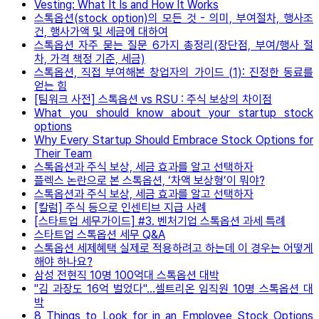
Vesting: What It Is and How It Works
스톡옵션(stock option)의 모든 것 - 의미, 부여절차, 행사조
건, 행사가액 및 세금에 대하여
스톡옵션 자주 묻는 질문 6가지 총정리(장단점, 부여/행사 절
차, 가격 책정 기준, 세금)
스톡옵션, 직접 부여해본 창업자의 가이드 (1): 진정한 동료를
얻는 힘
[팀워크 사전] 스톡옵션 vs RSU : 주식 보상의 차이점
What you should know about your startup stock
options
Why Every Startup Should Embrace Stock Options for
Their Team
스톡옵션과 주식 보상, 세금 효과를 알고 선택하자
플렉스 논란으로 본 스톡옵션, ‘차액 보상형’이 뭐야?
스톡옵션과 주식 보상, 세금 효과를 알고 선택하자
[칼럼] 주식 등으로 인센티브 지급 사례
[스타트업 세무가이드] #3. 벤처기업 스톡옵션 과세 특례
스타트업 스톡옵션 세무 Q&A
스톡옵션 세제혜택 실제로 적용하려고 하는데 이 경우는 어떻게
해야 하나요?
삼성 전현직 10명 100억대 스톡옵션 대박
"김 과장도 16억 벌었다"…셀트리온 임직원 10명 스톡옵션 대
박
8 Things to Look for in an Employee Stock Options