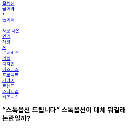
컬렉션
물어봐
놀이터
새로 나온
인기
개발
AI
IT서비스
기획
디자인
비즈니스
프로덕트
커리어
트렌드
스타트업
비즈니스
“스톡옵션 드립니다” 스톡옵션이 대체 뭐길래
논란일까?