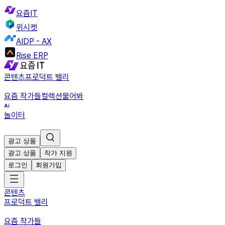
요즘IT
위시켓
AIDP - AX
Rise ERP
콘텐츠
프로덕트 밸리
요즘 작가들
컬렉션
물어봐
놀이터
광고 상품
광고 상품
작가 지원
로그인
회원가입
콘텐츠
프로덕트 밸리
요즘 작가들