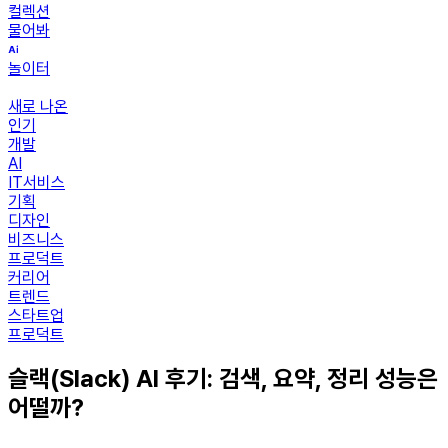
컬렉션
물어봐
놀이터
새로 나온
인기
개발
AI
IT서비스
기획
디자인
비즈니스
프로덕트
커리어
트렌드
스타트업
프로덕트
슬랙(Slack) AI 후기: 검색, 요약, 정리 성능은
어떨까?