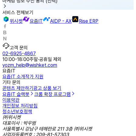
마케팅 정보 수신 동의
(선택)
서비스 전체보기
위시켓
요즘IT
AIDP - AX
Rise ERP
고객 문의
02-6925-4867
10:00-18:00
주말·공휴일 제외
yozm_help@wishket.com
요즘IT
요즘IT 소개
작가 지원
기타 문의
콘텐츠 제안하기
광고 상품 보기
요즘IT 슬랙봇
크롬 확장 프로그램
이용약관
개인정보 처리방침
청소년보호정책
㈜위시켓
대표이사 : 박우범
서울특별시 강남구 테헤란로 211 3층 ㈜위시켓
사업자등록번호 : 209-81-57303