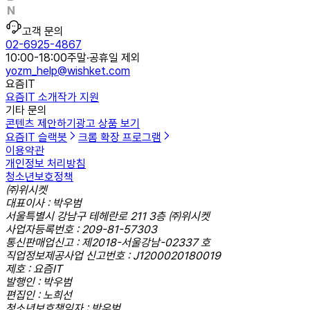
고객 문의
02-6925-4867
10:00-18:00
주말·공휴일 제외
yozm_help@wishket.com
요즘IT
요즘IT 소개
작가 지원
기타 문의
콘텐츠 제안하기
광고 상품 보기
요즘IT 슬랙봇
크롬 확장 프로그램
이용약관
개인정보 처리방침
청소년보호정책
㈜위시켓
대표이사 : 박우범
서울특별시 강남구 테헤란로 211 3층 ㈜위시켓
사업자등록번호 : 209-81-57303
통신판매업신고 : 제2018-서울강남-02337 호
직업정보제공사업 신고번호 : J1200020180019
제호 : 요즘IT
발행인 : 박우범
편집인 : 노희선
청소년보호책임자 : 박우범