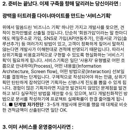
2. 준비는 끝났다. 이제 구축을 향해 달리려는 당신이라면 :
광맥을 터트려줄 다이너마이트를 만드는 '서비스기획'
위에서 말씀드린 '비즈니스 기획' 하나만 가지고 개발사를 찾으면, 견
적이 천차만별로 산출될 것입니다. 단순히 '회원가입'이라는 말 한마디
에도 메일주소로 가입, SNS로 가입(API연동추가), 인증서로 가입(솔
루션추가) 등 여러가지 방법이 있고, 고객이 정확하게 짚어서 말하지
않는다면 개발사가 이해한대로 견적에 반영되기 때문입니다. 따라서
상위기획을 비용효과적으로 구현할 수 있도록 현실화하는 '서비스기
획'이 필요하게 됩니다. 서비스기획은 일단 '사용자' 유형별로 어떤 흐
름으로 안내하여(Process), 어떤 내용을(Information
Architecture, Screen flow), 어떤 방법으로(Interaction) 선보일
지를 결정하는 단계입니다. 구체적으로 작성되어야 하는 만큼, 상위기
획만 탄탄하게 잡혀있다면 기획자는 신명나게 진도를 뽑을 수 있게 됩
니다. 경험이 많은 기획자라면 지금껏 발견되지 않았던 문제점을 발견
하고 보다 실무적인 방법을 제안할 수도 있으며, 보다 개발친화적인 방
법으로 문서를 작성하기에 프로젝트 실패확률이 한결 줄어들게 됩니
다.
■ 단계별 자가진단
: 3~5개 개발사에 문의를 했을 때 대체로 비슷
한 견적금액이 산출된다면 일단 OK.
3. 이미 서비스를 운영중이시라면 :