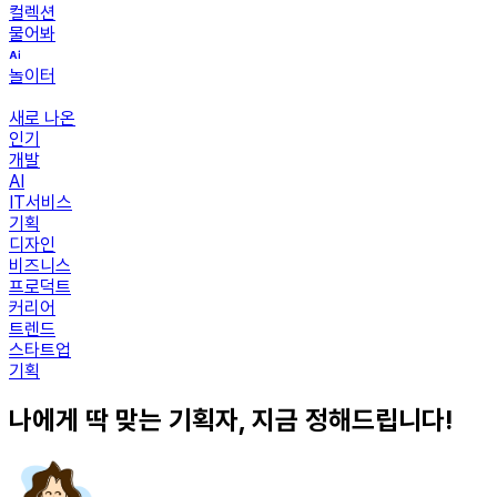
컬렉션
물어봐
놀이터
새로 나온
인기
개발
AI
IT서비스
기획
디자인
비즈니스
프로덕트
커리어
트렌드
스타트업
기획
나에게 딱 맞는 기획자, 지금 정해드립니다!