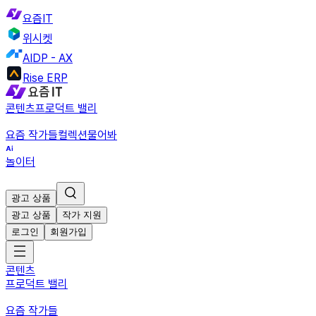
요즘IT
위시켓
AIDP - AX
Rise ERP
콘텐츠
프로덕트 밸리
요즘 작가들
컬렉션
물어봐
놀이터
광고 상품
광고 상품
작가 지원
로그인
회원가입
콘텐츠
프로덕트 밸리
요즘 작가들