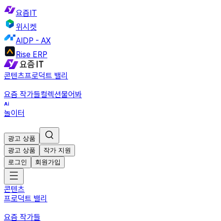
요즘IT
위시켓
AIDP - AX
Rise ERP
콘텐츠
프로덕트 밸리
요즘 작가들
컬렉션
물어봐
놀이터
광고 상품
광고 상품
작가 지원
로그인
회원가입
콘텐츠
프로덕트 밸리
요즘 작가들