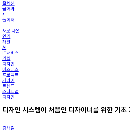
컬렉션
물어봐
놀이터
새로 나온
인기
개발
AI
IT서비스
기획
디자인
비즈니스
프로덕트
커리어
트렌드
스타트업
디자인
디자인 시스템이 처음인 디자이너를 위한 기초
김태길