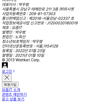
대표이사 : 박우범
서울특별시 강남구 테헤란로 211 3층 ㈜위시켓
사업자등록번호 : 209-81-57303
통신판매업신고 : 제2018-서울강남-02337 호
직업정보제공사업 신고번호 : J1200020180019
제호 : 요즘IT
발행인 : 박우범
편집인 : 노희선
청소년보호책임자 : 박우범
인터넷신문등록번호 : 서울,아54129
등록일 : 2022년 01월 23일
발행일 : 2021년 01월 10일
© 2013 Wishket Corp.
로그인
회원가입
요즘IT 소개
콘텐츠 제안하기
광고 상품 보기