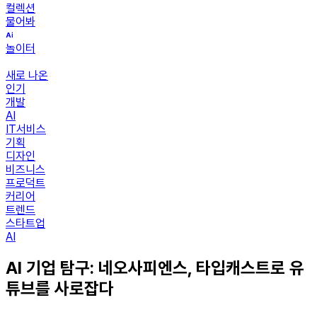
컬렉션
물어봐
놀이터
새로 나온
인기
개발
AI
IT서비스
기획
디자인
비즈니스
프로덕트
커리어
트렌드
스타트업
AI
AI 기업 탐구: 네오사피엔스, 타입캐스트로 유
튜브를 사로잡다