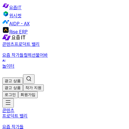
요즘IT
위시켓
AIDP - AX
Rise ERP
콘텐츠
프로덕트 밸리
요즘 작가들
컬렉션
물어봐
놀이터
광고 상품
광고 상품
작가 지원
로그인
회원가입
콘텐츠
프로덕트 밸리
요즘 작가들