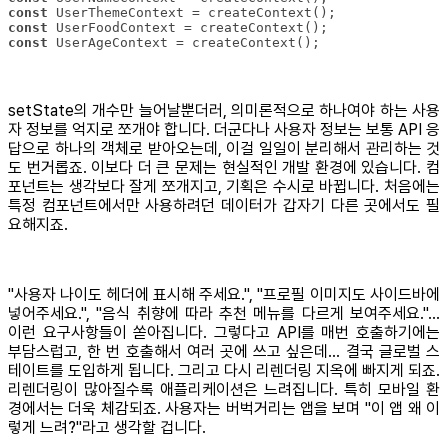
const
const
const
 UserAgeContext = createContext();
setState의 개수만 늘어날뿐더러, 의미론적으로 하나여야 하는 사용
자 정보를 억지로 쪼개야 합니다. 더군다나 사용자 정보는 보통 API 응
답으로 하나의 객체로 받아오는데, 이걸 일일이 분리해서 관리하는 것
도 번거롭죠. 이보다 더 큰 문제는 현실적인 개발 환경에 있습니다. 컴
포넌트는 생각보다 잘게 쪼개지고, 기획은 수시로 바뀝니다. 처음에는
특정 컴포넌트에서만 사용하려던 데이터가 갑자기 다른 곳에서도 필
요해지죠.
"사용자 나이도 헤더에 표시해 주세요.", "프로필 이미지도 사이드바에
넣어주세요.", "음식 취향에 따라 추천 메뉴를 다르게 보여주세요."...
이런 요구사항들이 쏟아집니다. 그렇다고 API를 매번 호출하기에는
부담스럽고, 한 번 호출해서 여러 곳에 쓰고 싶은데... 결국 글로벌 스
테이트를 도입하게 됩니다. 그리고 다시 리렌더링 지옥에 빠지게 되죠.
리렌더링이 많아질수록 애플리케이션은 느려집니다. 특히 모바일 환
경에서는 더욱 체감되죠. 사용자는 버벅거리는 앱을 보며 "이 앱 왜 이
렇게 느려?"라고 생각할 겁니다.