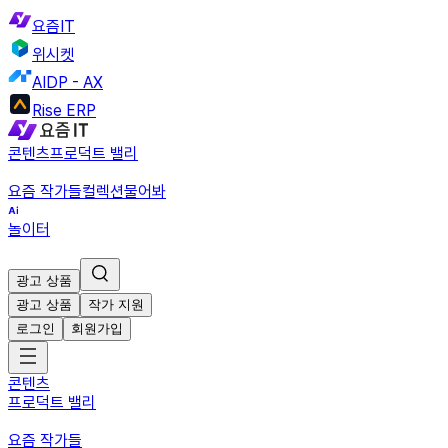
요즘IT
위시켓
AIDP - AX
Rise ERP
콘텐츠
프로덕트 밸리
요즘 작가들
컬렉션
물어봐
놀이터
광고 상품
광고 상품
작가 지원
로그인
회원가입
콘텐츠
프로덕트 밸리
요즘 작가들