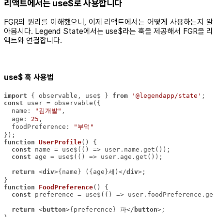
리액트에서는 use$로 사용합니다
FGR의 원리를 이해했으니, 이제 리액트에서는 어떻게 사용하는지 알
아봅시다. Legend State에서는 use$라는 훅을 제공해서 FGR을 리
액트와 연결합니다.
use$ 훅 사용법
import
 { observable, use$ } 
from
'@legendapp/state'
const
name
: 
"김개발"
age
: 
25
foodPreference
: 
"부먹"
function
UserProfile
(
) 
const
const
return
<
div
>
{name} ({age}세)
</
div
>
function
FoodPreference
(
) 
const
return
<
button
>
{preference} 파
</
button
>