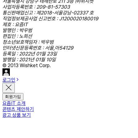
서울특별시 강남구 테헤란로 211 3층 ㈜위시켓
사업자등록번호 : 209-81-57303
통신판매업신고 : 제2018-서울강남-02337 호
직업정보제공사업 신고번호 : J1200020180019
제호 : 요즘IT
발행인 : 박우범
편집인 : 노희선
청소년보호책임자 : 박우범
인터넷신문등록번호 : 서울,아54129
등록일 : 2022년 01월 23일
발행일 : 2021년 01월 10일
© 2013 Wishket Corp.
로그인
회원가입
요즘IT 소개
콘텐츠 제안하기
광고 상품 보기