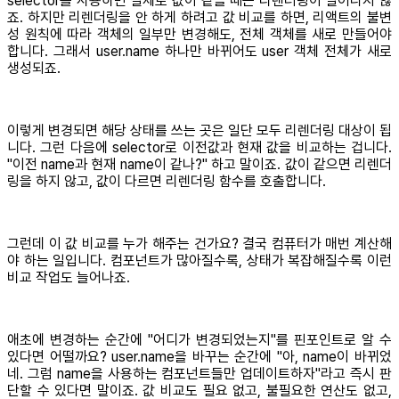
selector를 사용하면 실제로 값이 같을 때는 리렌더링이 일어나지 않
죠. 하지만 리렌더링을 안 하게 하려고 값 비교를 하면, 리액트의 불변
성 원칙에 따라 객체의 일부만 변경해도, 전체 객체를 새로 만들어야
합니다. 그래서 user.name 하나만 바뀌어도 user 객체 전체가 새로
생성되죠.
이렇게 변경되면 해당 상태를 쓰는 곳은 일단 모두 리렌더링 대상이 됩
니다. 그런 다음에 selector로 이전값과 현재 값을 비교하는 겁니다.
"이전 name과 현재 name이 같나?" 하고 말이죠. 값이 같으면 리렌더
링을 하지 않고, 값이 다르면 리렌더링 함수를 호출합니다.
그런데 이 값 비교를 누가 해주는 건가요? 결국 컴퓨터가 매번 계산해
야 하는 일입니다. 컴포넌트가 많아질수록, 상태가 복잡해질수록 이런
비교 작업도 늘어나죠.
애초에 변경하는 순간에 "어디가 변경되었는지"를 핀포인트로 알 수
있다면 어떨까요? user.name을 바꾸는 순간에 "아, name이 바뀌었
네. 그럼 name을 사용하는 컴포넌트들만 업데이트하자"라고 즉시 판
단할 수 있다면 말이죠. 값 비교도 필요 없고, 불필요한 연산도 없고,