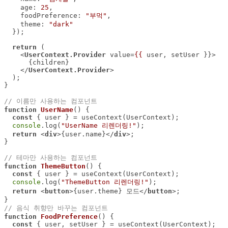
age
: 
25
foodPreference
: 
"부먹"
theme
: 
"dark"
return
<
UserContext.Provider
value
=
{{
user
, 
setUser
 }}>
</
UserContext.Provider
>
// 이름만 사용하는 컴포넌트
function
UserName
(
) 
const
console
.log(
"UserName 리렌더링!"
return
<
div
>
{user.name}
</
div
>
// 테마만 사용하는 컴포넌트  
function
ThemeButton
(
) 
const
console
.log(
"ThemeButton 리렌더링!"
return
<
button
>
{user.theme} 모드
</
button
>
// 음식 취향만 바꾸는 컴포넌트
function
FoodPreference
(
) 
const