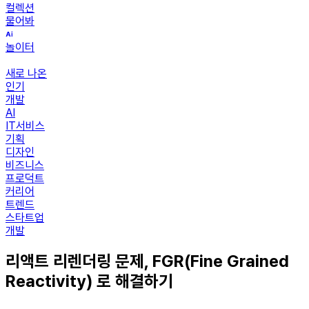
컬렉션
물어봐
놀이터
새로 나온
인기
개발
AI
IT서비스
기획
디자인
비즈니스
프로덕트
커리어
트렌드
스타트업
개발
리액트 리렌더링 문제, FGR(Fine Grained
Reactivity) 로 해결하기