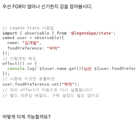
우선 FGR이 얼마나 신기한지 감을 잡아봅시다.
// Legend State 사용법
import
 { observable } 
from
'@legendapp/state'
const
name
: 
"김개발"
foodPreference
: 
"부먹"
// 이렇게만 써도
effect(
() =>
console
.log(
`
${user.name.get()}
님은 
${user.foodPrefer
// 나중에 이것만 호출하면
user.foodPreference.set(
"찍먹"
// 위의 effect가 자동으로 다시 실행됩니다!
// 별도 의존성 배열도, 구독 설정도 필요 없어요
어떻게 이게 가능할까요?