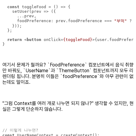
const
 toggleFood = 
() =>
    setUser(
prev
 =>
foodPreference
: prev.foodPreference === 
"부먹"
 ? 
return
<
button
onClick
=
{toggleFood}
>
{user.foodPrefere
}
여기서 문제가 뭘까요? `FoodPreference` 컴포넌트에서 음식 취향
만 바꿔도, `UserName`과 `ThemeButton` 컴포넌트까지 모두 리
렌더링 됩니다. 분명히 이들은 `foodPreference`와 아무 관련이 없
는데도 말이죠.
"그럼 Context를 여러 개로 나누면 되지 않나?" 생각할 수 있지만, 현
실은 그렇게 단순하지 않습니다.
// 이렇게 나누면?
const