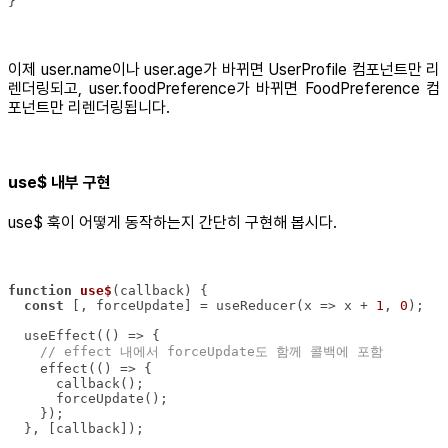
}
이제 user.name이나 user.age가 바뀌면 UserProfile 컴포넌트만 리
렌더링되고, user.foodPreference가 바뀌면 FoodPreference 컴
포넌트만 리렌더링됩니다.
use$ 내부 구현
use$ 훅이 어떻게 동작하는지 간단히 구현해 봅시다.
function
use$
(
callback
) 
const
 [, forceUpdate] = useReducer(
x
 =>
 x + 
1
, 
0
  useEffect(
() =>
// effect 내에서 forceUpdate도 함께 콜백에 포함
    effect(
() =>