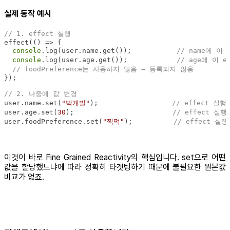
실제 동작 예시
// 1. effect 실행
effect(
() =>
console
.log(user.name.get());           
// name에 이
console
.log(user.age.get());            
// age에 이 
// foodPreference는 사용하지 않음 → 등록되지 않음
// 2. 나중에 값 변경
user.name.set(
"박개발"
);                  
// effect 실행
user.age.set(
30
);                        
// effect 실행
user.foodPreference.set(
"찍먹"
);          
// effect 실
이것이 바로 Fine Grained Reactivity의 핵심입니다. set으로 어떤
값을 할당했느냐에 따라 정확히 타겟팅하기 때문에 불필요한 원본값
비교가 없죠.