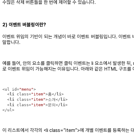
수많은 삭제 버튼들을 한 번에 제어할 수 있습니다.
2) 이벤트 버블링이란?
이벤트 위임의 기반이 되는 개념이 바로 이벤트 버블링입니다. 이벤트 버블
말합니다.
예를 들어, 안의 요소를 클릭하면 클릭 이벤트는 li 요소에서 발생한 뒤, u
로 이벤트 위임이 가능해지는 이유입니다. 아래와 같은 HTML 구조를 
<ul id=
"menu"
<
li
class
=
"item"
>
홈
</
li
>
<
li
class
=
"item"
>
소개
</
li
>
<
li
class
=
"item"
>
문의
</
li
>
이 리스트에서 각각의 <li class=”item”>에 개별 이벤트를 등록하는 