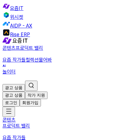
요즘IT
위시켓
AIDP - AX
Rise ERP
콘텐츠
프로덕트 밸리
요즘 작가들
컬렉션
물어봐
놀이터
광고 상품
광고 상품
작가 지원
로그인
회원가입
콘텐츠
프로덕트 밸리
요즘 작가들