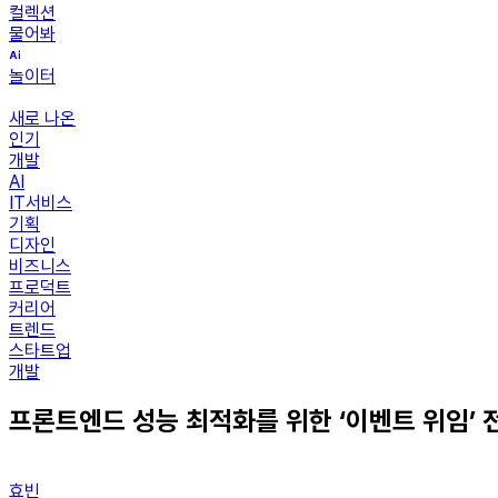
컬렉션
물어봐
놀이터
새로 나온
인기
개발
AI
IT서비스
기획
디자인
비즈니스
프로덕트
커리어
트렌드
스타트업
개발
프론트엔드 성능 최적화를 위한 ‘이벤트 위임’ 
효빈