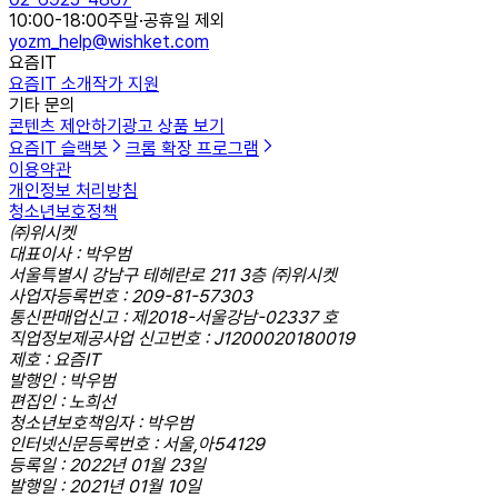
10:00-18:00
주말·공휴일 제외
yozm_help@wishket.com
요즘IT
요즘IT 소개
작가 지원
기타 문의
콘텐츠 제안하기
광고 상품 보기
요즘IT 슬랙봇
크롬 확장 프로그램
이용약관
개인정보 처리방침
청소년보호정책
㈜위시켓
대표이사 : 박우범
서울특별시 강남구 테헤란로 211 3층 ㈜위시켓
사업자등록번호 : 209-81-57303
통신판매업신고 : 제2018-서울강남-02337 호
직업정보제공사업 신고번호 : J1200020180019
제호 : 요즘IT
발행인 : 박우범
편집인 : 노희선
청소년보호책임자 : 박우범
인터넷신문등록번호 : 서울,아54129
등록일 : 2022년 01월 23일
발행일 : 2021년 01월 10일