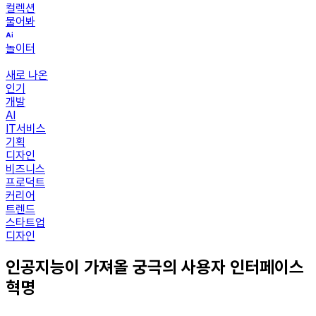
컬렉션
물어봐
놀이터
새로 나온
인기
개발
AI
IT서비스
기획
디자인
비즈니스
프로덕트
커리어
트렌드
스타트업
디자인
인공지능이 가져올 궁극의 사용자 인터페이스
혁명