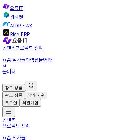
요즘IT
위시켓
AIDP - AX
Rise ERP
콘텐츠
프로덕트 밸리
요즘 작가들
컬렉션
물어봐
놀이터
광고 상품
광고 상품
작가 지원
로그인
회원가입
콘텐츠
프로덕트 밸리
요즘 작가들