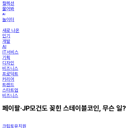
컬렉션
물어봐
놀이터
새로 나온
인기
개발
AI
IT서비스
기획
디자인
비즈니스
프로덕트
커리어
트렌드
스타트업
비즈니스
페이팔·JP모건도 꽂힌 스테이블코인, 무슨 일?
크립토유치원