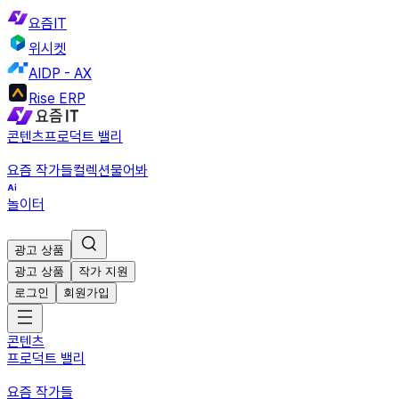
요즘IT
위시켓
AIDP - AX
Rise ERP
콘텐츠
프로덕트 밸리
요즘 작가들
컬렉션
물어봐
놀이터
광고 상품
광고 상품
작가 지원
로그인
회원가입
콘텐츠
프로덕트 밸리
요즘 작가들