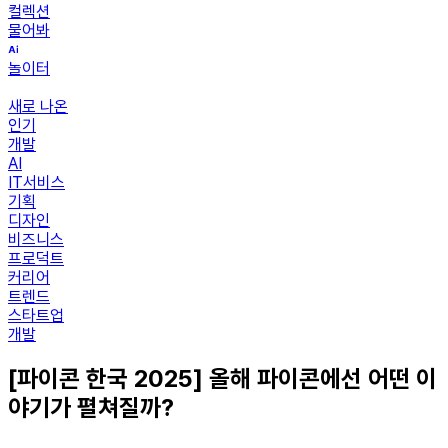
컬렉션
물어봐
놀이터
새로 나온
인기
개발
AI
IT서비스
기획
디자인
비즈니스
프로덕트
커리어
트렌드
스타트업
개발
[파이콘 한국 2025] 올해 파이콘에선 어떤 이
야기가 펼쳐질까?