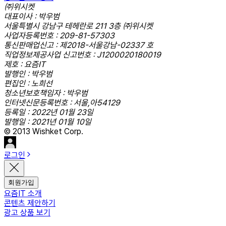
㈜위시켓
대표이사 : 박우범
서울특별시 강남구 테헤란로 211 3층 ㈜위시켓
사업자등록번호 : 209-81-57303
통신판매업신고 : 제2018-서울강남-02337 호
직업정보제공사업 신고번호 : J1200020180019
제호 : 요즘IT
발행인 : 박우범
편집인 : 노희선
청소년보호책임자 : 박우범
인터넷신문등록번호 : 서울,아54129
등록일 : 2022년 01월 23일
발행일 : 2021년 01월 10일
© 2013 Wishket Corp.
로그인
회원가입
요즘IT 소개
콘텐츠 제안하기
광고 상품 보기