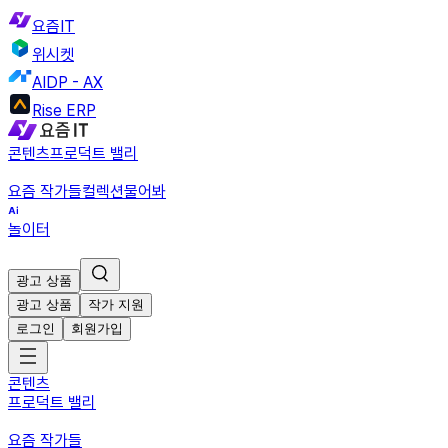
요즘IT
위시켓
AIDP - AX
Rise ERP
콘텐츠
프로덕트 밸리
요즘 작가들
컬렉션
물어봐
놀이터
광고 상품
광고 상품
작가 지원
로그인
회원가입
콘텐츠
프로덕트 밸리
요즘 작가들