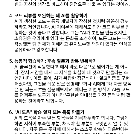
변과 자신의 생각을 비교하며 진정으로 배울 수 있다는 것이죠.
코드 리뷰를 보완하는 데 AI를 활용하기
AI가 생성한 코드도 동료 개발자가 작성한 것처럼 꼼꼼히 검토
하라고 제안합니다. AI 기여분에 대해서도 인간 코드 리뷰를 진
행하는 것이 좋다고 말합니다. 그는 "AI가 초안을 만들었지만,
소유권은 우리에게 있다"는 문화를 조성하여, 모든 코드는 누가
작성했든 팀 전체가 이해하고 유지보수할 책임이 있다는 인식을
공유하라고 강조합니다.
능동적 학습하기: 후속 질문과 반복 반복하기
AI 솔루션이 작동했다고 해서 바로 다음으로 넘어가는 게 아니
라, 잠시 시간을 내서 그 지식을 확실히 내 것으로 만들라는 조
언입니다. 예를 들어, AI가 복잡한 정규식이나 알고리즘을 구현
해줬다면, 그것을 쉬운 말로 설명해보거나 AI에게 "왜 다른 방식
은 안 되는지?"를 질문해보세요. 애디는 이런 방식이 AI를 코드
를 던져주는 도구가 아니라 '무한한 인내심을 가진 튜터'처럼 활
용하는 것이라고 말합니다.
"AI 도움" 학습 일지 또는 목록 만들기
AI의 도움을 자주 받는 항목들을 기록해두라고 합니다. 그렇게
하면 지식이 부족한 부분, 채워야 할 부분이 무엇인지 알 수 있
습니다. 자주 묻는 주제에 대해서는 스스로 학습해 다음번에는