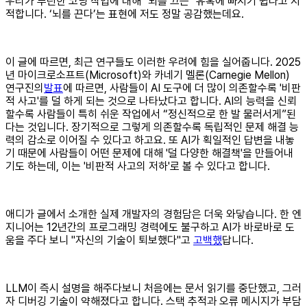
우리가 루틴한 코딩 작업에 대해 "뇌를 끄는" 유혹에 빠지기 쉽다고 지
적합니다. ‘뇌를 끈다’는 표현에 저도 정말 공감했는데요.
이 글에 따르면, 최근 연구들도 이러한 우려에 힘을 실어줍니다. 2025
년 마이크로소프트(Microsoft)와 카네기 멜론(Carnegie Mellon)
연구진의
발표
에 따르면, 사람들이 AI 도구에 더 많이 의존할수록 '비판
적 사고'를 덜 하게 되는 것으로 나타났다고 합니다. AI의 능력을 신뢰
할수록 사람들이 특히 쉬운 작업에서 “정신적으로 한 발 물러서게”된
다는 것입니다. 장기적으로 그렇게 의존할수록 독립적인 문제 해결 능
력의 감소로 이어질 수 있다고 하고요. 또 AI가 획일적인 답변을 내놓
기 때문에 사람들이 어떤 문제에 대해 '덜 다양한 해결책'을 만들어내
기도 하는데, 이는 '비판적 사고의 저하'로 볼 수 있다고 합니다.
애디가 글에서 소개한 실제 개발자의 경험담은 더욱 와닿습니다. 한 엔
지니어는 12년간의 프로그래밍 경력에도 불구하고 AI가 바로바로 도
움을 주다 보니 "자신의 기술이 퇴보했다"고
고백했
답니다.
LLM이 즉시 설명을 해주다보니 처음에는 문서 읽기를 중단했고, 그러
자 디버깅 기술이 약해졌다고 합니다. 스택 추적과 오류 메시지가 부담