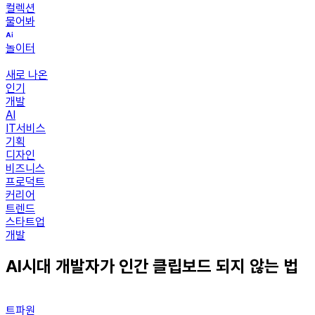
컬렉션
물어봐
놀이터
새로 나온
인기
개발
AI
IT서비스
기획
디자인
비즈니스
프로덕트
커리어
트렌드
스타트업
개발
AI시대 개발자가 인간 클립보드 되지 않는 법
트파원