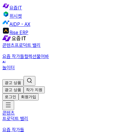
요즘IT
위시켓
AIDP - AX
Rise ERP
콘텐츠
프로덕트 밸리
요즘 작가들
컬렉션
물어봐
놀이터
광고 상품
광고 상품
작가 지원
로그인
회원가입
콘텐츠
프로덕트 밸리
요즘 작가들