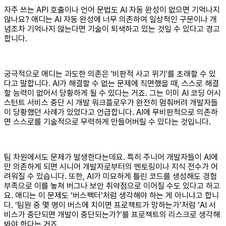
자주 쓰는 API 호출이나 언어 문법도 AI 자동 완성이 없으면 기억나지
않나요? 애디는 AI 자동 완성에 너무 의존하여 일상적인 구문이나 개
념조차 기억나지 않는다면 기술이 퇴색하고 있는 것일 수 있다고 경고
합니다.
궁극적으로 애디는 과도한 의존은 '비판적 사고 위기'를 초래할 수 있
다고 말합니다. AI가 해결할 수 없는 문제에 직면했을 때, 스스로 해결
할 능력이 없어서 당황하게 될 수 있다는 거죠. 그는 이미 AI 코딩 어시
스턴트 서비스 중단 시 개발 워크플로우가 완전히 멈춰버려 개발자들
이 당황했던 사례가 있었다고 언급합니다. AI에 무비판적으로 의존하
면 스스로를 기술적으로 무력하게 만들어버릴 수 있다는 것입니다.
팀 차원에서도 문제가 발생한다는데요. 특히 주니어 개발자들이 AI에
만 의존하게 되면 시니어 개발자로부터의 멘토링이나 지식 전수가 어
려워질 수 있습니다. 또한, AI가 미묘하게 틀린 코드를 생성해도 경험
부족으로 이를 놓쳐 버그나 보안 취약점으로 이어질 수도 있다고 하고
요. 애디는 이 문제도 ‘버스팩터’처럼 생각해야 하는 게 아니냐고 합니
다. ‘팀원 중 몇 명이 버스에 치이면 프로젝트가 망하는가’처럼 ‘AI 서
비스가 중단되면 개발이 중단되는가?’를 프로젝트의 리스크로 생각해
봐야 한다는 거죠.