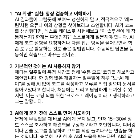
"AI 위생" 실천: 항상 검증하고 이해하기
AI 결과물이 그럴듯해 보여도 맹신하지 말고, 적극적으로 '레드
팀'처럼 오류나 예외 상황을 찾아보라고 조언합니다. AI가 코드
를 생성했다면, 테스트 케이스로 시험해보고 "이 솔루션이 왜 작
동하는지? 한계는 무엇인지?" 스스로에게 질문해야 합니다. AI
에게 코드 설명을 요청하거나 다른 접근 방식을 물어보면서 학
습 도구로 활용하는 것도 좋은 방법입니다. 수동적인 답변을 능
동적인 학습으로 바꾸는 것이죠.
기본적인 것에는 AI 사용하지 않기
애디는 일주일에 특정 시간을 정해 '수동 모드' 코딩을 해보라고
제안합니다. 한 경험 많은 개발자는 일주일에 하루 "노-AI 데
이"를 정해 AI 없이 코드를 작성하고 오류를 직접 읽으며 문서를
찾아보았다고 합니다. 처음에는 느리고 답답하게 느껴질 수 있
지만, 이는 코딩 뇌를 위한 '크로스 트레이닝'이라고 생각하라고
그는 말합니다.
AI에게 묻기 전에 스스로 먼저 시도하기
문제에 부딪혔을 때 바로 AI에게 묻지 말고, 먼저 15~30분 정
도 스스로 조사하고 해결책을 구상해보라고 조언합니다. 디버깅
이나 콘솔 로그를 활용하며 코드를 직접 들여다보는 연습을 하
는 것입니다. 충분히 고민한 후 AI의 도움을 받는다면, AI의 답