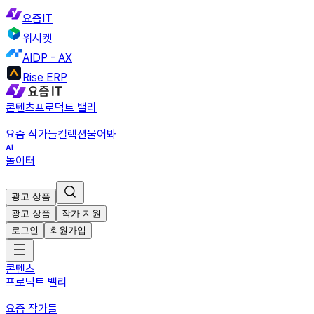
요즘IT
위시켓
AIDP - AX
Rise ERP
콘텐츠
프로덕트 밸리
요즘 작가들
컬렉션
물어봐
놀이터
광고 상품
광고 상품
작가 지원
로그인
회원가입
콘텐츠
프로덕트 밸리
요즘 작가들