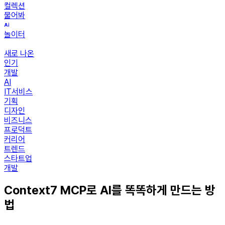
컬렉션
물어봐
놀이터
새로 나온
인기
개발
AI
IT서비스
기획
디자인
비즈니스
프로덕트
커리어
트렌드
스타트업
개발
Context7 MCP로 AI를 똑똑하게 만드는 방
법