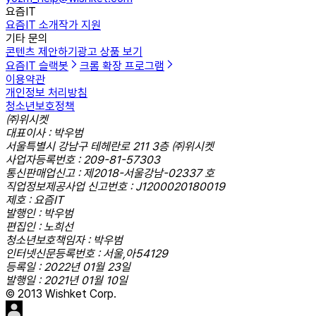
요즘IT
요즘IT 소개
작가 지원
기타 문의
콘텐츠 제안하기
광고 상품 보기
요즘IT 슬랙봇
크롬 확장 프로그램
이용약관
개인정보 처리방침
청소년보호정책
㈜위시켓
대표이사 : 박우범
서울특별시 강남구 테헤란로 211 3층 ㈜위시켓
사업자등록번호 : 209-81-57303
통신판매업신고 : 제2018-서울강남-02337 호
직업정보제공사업 신고번호 : J1200020180019
제호 : 요즘IT
발행인 : 박우범
편집인 : 노희선
청소년보호책임자 : 박우범
인터넷신문등록번호 : 서울,아54129
등록일 : 2022년 01월 23일
발행일 : 2021년 01월 10일
© 2013 Wishket Corp.