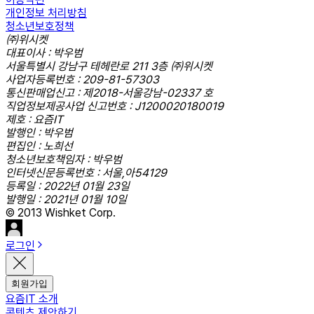
개인정보 처리방침
청소년보호정책
㈜위시켓
대표이사 : 박우범
서울특별시 강남구 테헤란로 211 3층 ㈜위시켓
사업자등록번호 : 209-81-57303
통신판매업신고 : 제2018-서울강남-02337 호
직업정보제공사업 신고번호 : J1200020180019
제호 : 요즘IT
발행인 : 박우범
편집인 : 노희선
청소년보호책임자 : 박우범
인터넷신문등록번호 : 서울,아54129
등록일 : 2022년 01월 23일
발행일 : 2021년 01월 10일
© 2013 Wishket Corp.
로그인
회원가입
요즘IT 소개
콘텐츠 제안하기