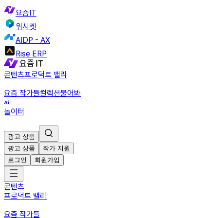
요즘IT
위시켓
AIDP - AX
Rise ERP
콘텐츠
프로덕트 밸리
요즘 작가들
컬렉션
물어봐
놀이터
광고 상품
광고 상품
작가 지원
로그인
회원가입
콘텐츠
프로덕트 밸리
요즘 작가들