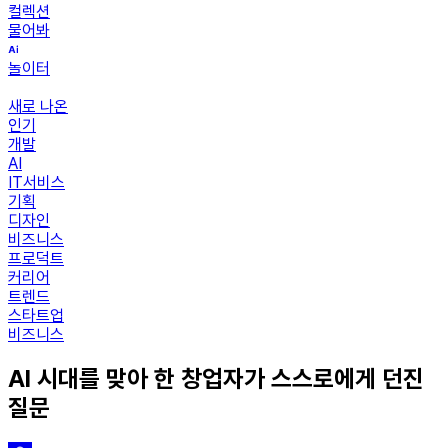
컬렉션
물어봐
놀이터
새로 나온
인기
개발
AI
IT서비스
기획
디자인
비즈니스
프로덕트
커리어
트렌드
스타트업
비즈니스
AI 시대를 맞아 한 창업자가 스스로에게 던진
질문