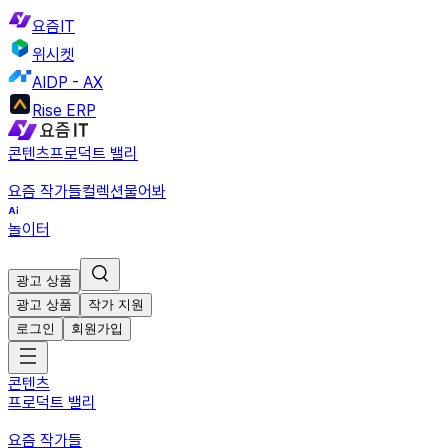
요즘IT
위시켓
AIDP - AX
Rise ERP
콘텐츠
프로덕트 밸리
요즘 작가들
컬렉션
물어봐
놀이터
광고 상품
광고 상품
작가 지원
로그인
회원가입
콘텐츠
프로덕트 밸리
요즘 작가들