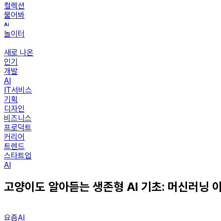
컬렉션
물어봐
놀이터
새로 나온
인기
개발
AI
IT서비스
기획
디자인
비즈니스
프로덕트
커리어
트렌드
스타트업
AI
고양이도 알아듣는 생존형 AI 기초: 머신러닝 
요즘AI