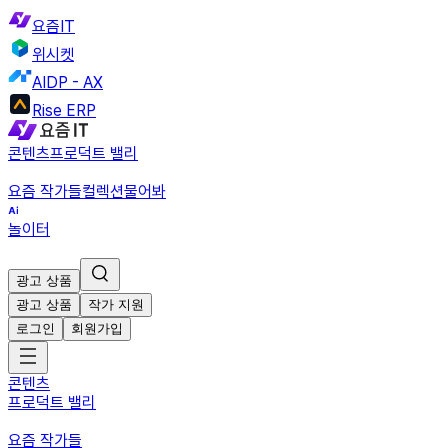
요즘IT
위시켓
AIDP - AX
Rise ERP
콘텐츠
프로덕트 밸리
요즘 작가들
컬렉션
물어봐
놀이터
광고 상품
광고 상품
작가 지원
로그인
회원가입
콘텐츠
프로덕트 밸리
요즘 작가들