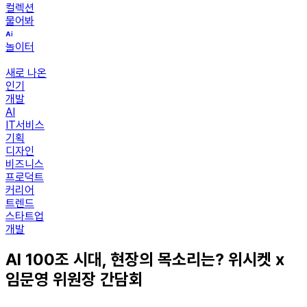
컬렉션
물어봐
놀이터
새로 나온
인기
개발
AI
IT서비스
기획
디자인
비즈니스
프로덕트
커리어
트렌드
스타트업
개발
AI 100조 시대, 현장의 목소리는? 위시켓 x
임문영 위원장 간담회