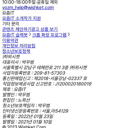
10:00-18:00
주말·공휴일 제외
yozm_help@wishket.com
요즘IT
요즘IT 소개
작가 지원
기타 문의
콘텐츠 제안하기
광고 상품 보기
요즘IT 슬랙봇
크롬 확장 프로그램
이용약관
개인정보 처리방침
청소년보호정책
㈜위시켓
대표이사 : 박우범
서울특별시 강남구 테헤란로 211 3층 ㈜위시켓
사업자등록번호 : 209-81-57303
통신판매업신고 : 제2018-서울강남-02337 호
직업정보제공사업 신고번호 : J1200020180019
제호 : 요즘IT
발행인 : 박우범
편집인 : 노희선
청소년보호책임자 : 박우범
인터넷신문등록번호 : 서울,아54129
등록일 : 2022년 01월 23일
발행일 : 2021년 01월 10일
© 2013 Wishket Corp.