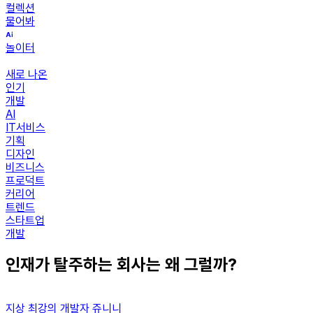
컬렉션
물어봐
놀이터
새로 나온
인기
개발
AI
IT서비스
기획
디자인
비즈니스
프로덕트
커리어
트렌드
스타트업
개발
인재가 탈주하는 회사는 왜 그럴까?
지상 최강의 개발자 쥬니니