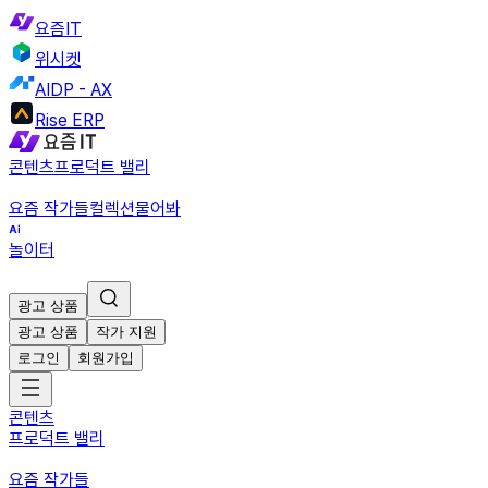
요즘IT
위시켓
AIDP - AX
Rise ERP
콘텐츠
프로덕트 밸리
요즘 작가들
컬렉션
물어봐
놀이터
광고 상품
광고 상품
작가 지원
로그인
회원가입
콘텐츠
프로덕트 밸리
요즘 작가들