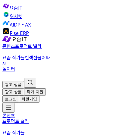
요즘IT
위시켓
AIDP - AX
Rise ERP
콘텐츠
프로덕트 밸리
요즘 작가들
컬렉션
물어봐
놀이터
광고 상품
광고 상품
작가 지원
로그인
회원가입
콘텐츠
프로덕트 밸리
요즘 작가들