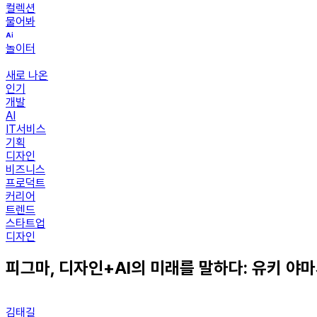
컬렉션
물어봐
놀이터
새로 나온
인기
개발
AI
IT서비스
기획
디자인
비즈니스
프로덕트
커리어
트렌드
스타트업
디자인
피그마, 디자인+AI의 미래를 말하다: 유키 야
김태길