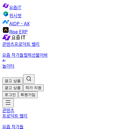
요즘IT
위시켓
AIDP - AX
Rise ERP
콘텐츠
프로덕트 밸리
요즘 작가들
컬렉션
물어봐
놀이터
광고 상품
광고 상품
작가 지원
로그인
회원가입
콘텐츠
프로덕트 밸리
요즘 작가들