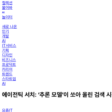
컬렉션
물어봐
놀이터
새로 나온
인기
개발
AI
IT서비스
기획
디자인
비즈니스
프로덕트
커리어
트렌드
스타트업
AI
에이전틱 서치: ‘추론 모델’이 쏘아 올린 검색 시
요즘IT