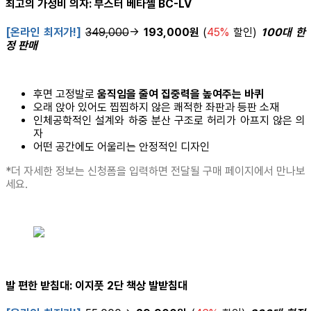
최고의 가성비 의자: 부스터 베타젤 BC-LV
[온라인 최저가!]
349,000
→
193,000원
(
45%
할인)
100대 한
정 판매
후면 고정발로
움직임을 줄여 집중력을 높여주는 바퀴
오래 앉아 있어도 찝찝하지 않은 쾌적한 좌판과 등판 소재
인체공학적인 설계와 하중 분산 구조로 허리가 아프지 않은 의
자
어떤 공간에도 어울리는 안정적인 디자인
*더 자세한 정보는 신청폼을 입력하면 전달될 구매 페이지에서 만나보
세요.
발 편한 받침대: 이지풋 2단 책상 발받침대