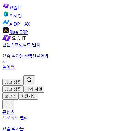
요즘IT
위시켓
AIDP - AX
Rise ERP
콘텐츠
프로덕트 밸리
요즘 작가들
컬렉션
물어봐
놀이터
광고 상품
광고 상품
작가 지원
로그인
회원가입
콘텐츠
프로덕트 밸리
요즘 작가들