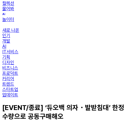
컬렉션
물어봐
놀이터
새로 나온
인기
개발
AI
IT서비스
기획
디자인
비즈니스
프로덕트
커리어
트렌드
스타트업
업데이트
[EVENT/종료] ‘듀오백 의자・발받침대’ 한정
수량으로 공동구매해오