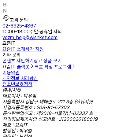
고객 문의
02-6925-4867
10:00-18:00
주말·공휴일 제외
yozm_help@wishket.com
요즘IT
요즘IT 소개
작가 지원
기타 문의
콘텐츠 제안하기
광고 상품 보기
요즘IT 슬랙봇
크롬 확장 프로그램
이용약관
개인정보 처리방침
청소년보호정책
㈜위시켓
대표이사 : 박우범
서울특별시 강남구 테헤란로 211 3층 ㈜위시켓
사업자등록번호 : 209-81-57303
통신판매업신고 : 제2018-서울강남-02337 호
직업정보제공사업 신고번호 : J1200020180019
제호 : 요즘IT
발행인 : 박우범
편집인 : 노희선