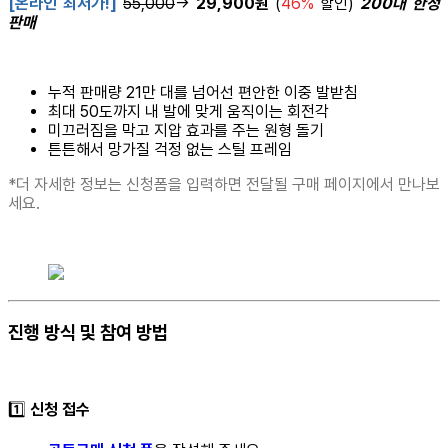
[온라인 최저가!]
55,000
→
29,900원
(
46%
할인)
200대 한정
판매
누적 판매량 21만 대를 넘어선 편안한 이중 발받침
최대 50도까지 내 발에 맞게 움직이는 회전각
미끄러짐을 막고 지압 효과를 주는 원형 돌기
튼튼해서 망가질 걱정 없는 스틸 프레임
*더 자세한 정보는 신청폼을 입력하면 전달될 구매 페이지에서 만나보
세요.
진행 방식 및 참여 방법
1️⃣
신청 접수