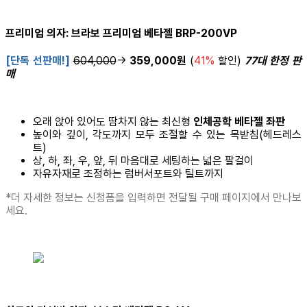
프리미엄 의자: 브라보 프리미엄 베타젤 BRP-200VP
[단독 선판매!]
604,000
→
359,000원
(
41%
할인)
77대 한정 판
매
오래 앉아 있어도 땀차지 않는 최신형
인체공학 베타젤 좌판
높이와 깊이, 각도까지 모두 조절할 수 있는 목받침(헤드레스
트)
상, 하, 좌, 우, 앞, 뒤 마음대로 세팅하는 넓은 팔걸이
자유자재로 조정하는 럼버서포트와 틸트까지
*더 자세한 정보는 신청폼을 입력하면 전달될 구매 페이지에서 만나보
세요.