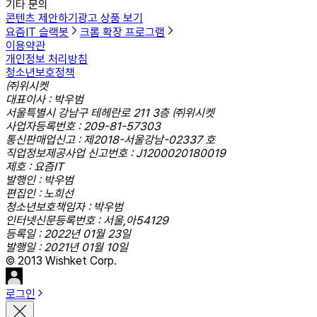
기타 문의
콘텐츠 제안하기
광고 상품 보기
요즘IT 슬랙봇
크롬 확장 프로그램
이용약관
개인정보 처리방침
청소년보호정책
㈜위시켓
대표이사 : 박우범
서울특별시 강남구 테헤란로 211 3층 ㈜위시켓
사업자등록번호 : 209-81-57303
통신판매업신고 : 제2018-서울강남-02337 호
직업정보제공사업 신고번호 : J1200020180019
제호 : 요즘IT
발행인 : 박우범
편집인 : 노희선
청소년보호책임자 : 박우범
인터넷신문등록번호 : 서울,아54129
등록일 : 2022년 01월 23일
발행일 : 2021년 01월 10일
© 2013 Wishket Corp.
로그인