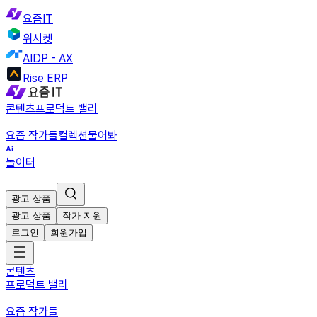
요즘IT
위시켓
AIDP - AX
Rise ERP
콘텐츠
프로덕트 밸리
요즘 작가들
컬렉션
물어봐
놀이터
광고 상품
광고 상품
작가 지원
로그인
회원가입
콘텐츠
프로덕트 밸리
요즘 작가들