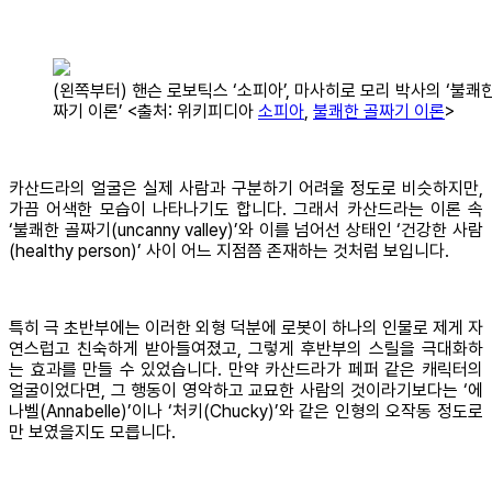
(왼쪽부터) 핸슨 로보틱스 ‘소피아’, 마사히로 모리 박사의 ‘불쾌
짜기 이론’ <출처: 위키피디아
소피아
,
불쾌한 골짜기 이론
>
카산드라의 얼굴은 실제 사람과 구분하기 어려울 정도로 비슷하지만,
가끔 어색한 모습이 나타나기도 합니다. 그래서 카산드라는 이론 속
‘불쾌한 골짜기(uncanny valley)’와 이를 넘어선 상태인 ‘건강한 사람
(healthy person)’ 사이 어느 지점쯤 존재하는 것처럼 보입니다.
특히 극 초반부에는 이러한 외형 덕분에 로봇이 하나의 인물로 제게 자
연스럽고 친숙하게 받아들여졌고, 그렇게 후반부의 스릴을 극대화하
는 효과를 만들 수 있었습니다. 만약 카산드라가 페퍼 같은 캐릭터의
얼굴이었다면, 그 행동이 영악하고 교묘한 사람의 것이라기보다는 ‘에
나벨(Annabelle)’이나 ‘처키(Chucky)’와 같은 인형의 오작동 정도로
만 보였을지도 모릅니다.