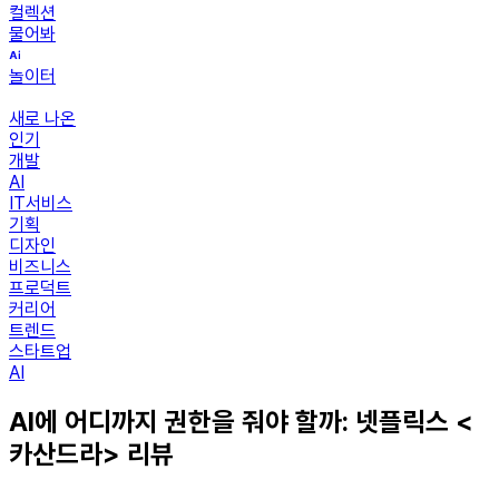
컬렉션
물어봐
놀이터
새로 나온
인기
개발
AI
IT서비스
기획
디자인
비즈니스
프로덕트
커리어
트렌드
스타트업
AI
AI에 어디까지 권한을 줘야 할까: 넷플릭스 <
카산드라> 리뷰