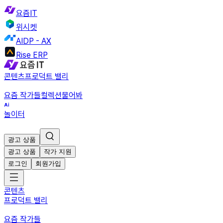
요즘IT
위시켓
AIDP - AX
Rise ERP
콘텐츠
프로덕트 밸리
요즘 작가들
컬렉션
물어봐
놀이터
광고 상품
광고 상품
작가 지원
로그인
회원가입
콘텐츠
프로덕트 밸리
요즘 작가들