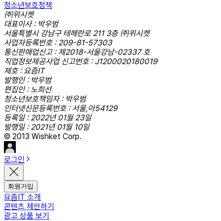
청소년보호정책
㈜위시켓
대표이사 : 박우범
서울특별시 강남구 테헤란로 211 3층 ㈜위시켓
사업자등록번호 : 209-81-57303
통신판매업신고 : 제2018-서울강남-02337 호
직업정보제공사업 신고번호 : J1200020180019
제호 : 요즘IT
발행인 : 박우범
편집인 : 노희선
청소년보호책임자 : 박우범
인터넷신문등록번호 : 서울,아54129
등록일 : 2022년 01월 23일
발행일 : 2021년 01월 10일
© 2013 Wishket Corp.
로그인
회원가입
요즘IT 소개
콘텐츠 제안하기
광고 상품 보기