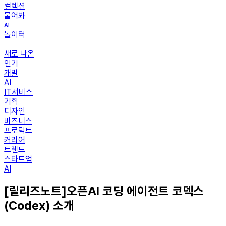
컬렉션
물어봐
놀이터
새로 나온
인기
개발
AI
IT서비스
기획
디자인
비즈니스
프로덕트
커리어
트렌드
스타트업
AI
[릴리즈노트]오픈AI 코딩 에이전트 코덱스
(Codex) 소개