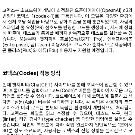
코덱스는 소프트웨어 개발에 최적화된 오픈에이아이(OpeanAI) o3의
변형인 코덱스-1(codex-1)로 구동됩니다. 이 모델은 다양한 환경에
서 실제 코딩 작업을 바탕으로 강화 학습을 통해 훈련되었으며, 사람의
스타일과 풀 요청(PR) 선호도를 반영한 코드를 생성하고, 지시에 정확
히 따르며, 테스트가 통과할 때까지 반복적으로 테스트를 실행할 수 있
습니다. 오늘부터 챗지피티 프로(ChatGPT Pro), 엔터프라이즈
(Enterprise), 팀(Team) 이용자에게 코덱스가 순차적으로 제공되며,
곧 플러스(Plus)와 에듀(Edu) 이용자도 지원할 예정입니다.
코덱스(Codex) 작동 방식
현재 챗지피티(ChatGPT) 사이드바를 통해 코덱스에 접근할 수 있으
며, 프롬프트를 입력하고 “코드(Code)” 버튼을 클릭하여 새로운 코딩
작업을 할당할 수 있습니다. 코드베이스에 대해 코덱스에 질문하고 싶
다면 “질문(Ask)” 버튼을 클릭하면 됩니다. 각 작업은 사용자의 코드
베이스가 미리 로드된 별도의 독립된 환경에서 개별적으로 처리됩니
다. 코덱스는 파일을 읽고 수정할 수 있으며, 테스트 도구, 린터
(linter), 타입 검사기(type checker) 등 다양한 명령어를 실행할 수
있습니다. 작업의 복잡도에 따라 작업 완료까지 일반적으로 1분에서
30분 정도 소요되며, 사용자는 코덱스의 진행 상황을 실시간으로 모