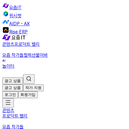
요즘IT
위시켓
AIDP - AX
Rise ERP
콘텐츠
프로덕트 밸리
요즘 작가들
컬렉션
물어봐
놀이터
광고 상품
광고 상품
작가 지원
로그인
회원가입
콘텐츠
프로덕트 밸리
요즘 작가들