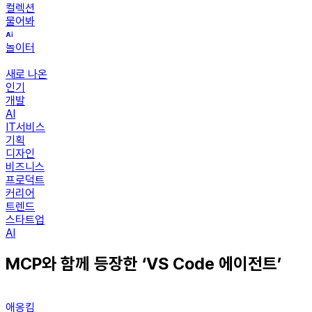
컬렉션
물어봐
놀이터
새로 나온
인기
개발
AI
IT서비스
기획
디자인
비즈니스
프로덕트
커리어
트렌드
스타트업
AI
MCP와 함께 등장한 ‘VS Code 에이전트’
애옹킴