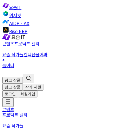
요즘IT
위시켓
AIDP - AX
Rise ERP
콘텐츠
프로덕트 밸리
요즘 작가들
컬렉션
물어봐
놀이터
광고 상품
광고 상품
작가 지원
로그인
회원가입
콘텐츠
프로덕트 밸리
요즘 작가들