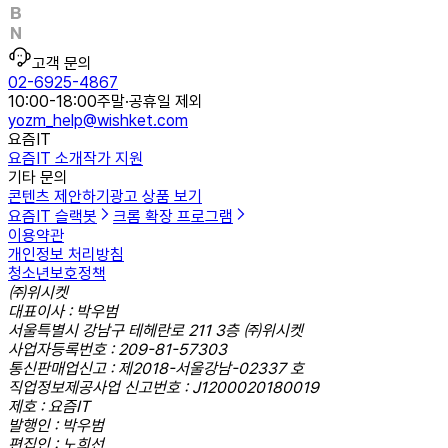
고객 문의
02-6925-4867
10:00-18:00
주말·공휴일 제외
yozm_help@wishket.com
요즘IT
요즘IT 소개
작가 지원
기타 문의
콘텐츠 제안하기
광고 상품 보기
요즘IT 슬랙봇
크롬 확장 프로그램
이용약관
개인정보 처리방침
청소년보호정책
㈜위시켓
대표이사 : 박우범
서울특별시 강남구 테헤란로 211 3층 ㈜위시켓
사업자등록번호 : 209-81-57303
통신판매업신고 : 제2018-서울강남-02337 호
직업정보제공사업 신고번호 : J1200020180019
제호 : 요즘IT
발행인 : 박우범
편집인 : 노희선