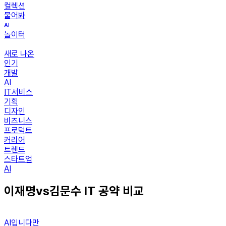
컬렉션
물어봐
놀이터
새로 나온
인기
개발
AI
IT서비스
기획
디자인
비즈니스
프로덕트
커리어
트렌드
스타트업
AI
이재명vs김문수 IT 공약 비교
AI입니다만