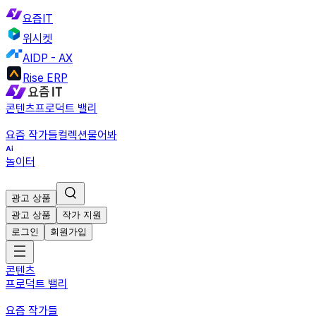
요즘IT
위시켓
AIDP - AX
Rise ERP
콘텐츠
프로덕트 밸리
요즘 작가들
컬렉션
물어봐
놀이터
광고 상품
광고 상품
작가 지원
로그인
회원가입
콘텐츠
프로덕트 밸리
요즘 작가들