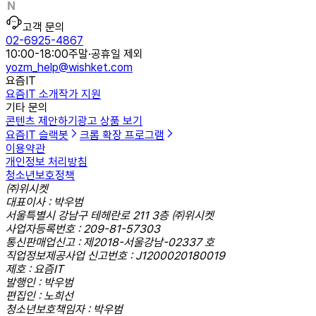
고객 문의
02-6925-4867
10:00-18:00
주말·공휴일 제외
yozm_help@wishket.com
요즘IT
요즘IT 소개
작가 지원
기타 문의
콘텐츠 제안하기
광고 상품 보기
요즘IT 슬랙봇
크롬 확장 프로그램
이용약관
개인정보 처리방침
청소년보호정책
㈜위시켓
대표이사 : 박우범
서울특별시 강남구 테헤란로 211 3층 ㈜위시켓
사업자등록번호 : 209-81-57303
통신판매업신고 : 제2018-서울강남-02337 호
직업정보제공사업 신고번호 : J1200020180019
제호 : 요즘IT
발행인 : 박우범
편집인 : 노희선
청소년보호책임자 : 박우범