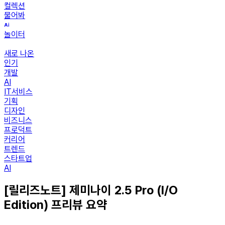
컬렉션
물어봐
놀이터
새로 나온
인기
개발
AI
IT서비스
기획
디자인
비즈니스
프로덕트
커리어
트렌드
스타트업
AI
[릴리즈노트] 제미나이 2.5 Pro (I/O
Edition) 프리뷰 요약