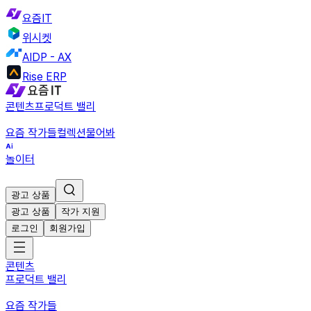
요즘IT
위시켓
AIDP - AX
Rise ERP
콘텐츠
프로덕트 밸리
요즘 작가들
컬렉션
물어봐
놀이터
광고 상품
광고 상품
작가 지원
로그인
회원가입
콘텐츠
프로덕트 밸리
요즘 작가들