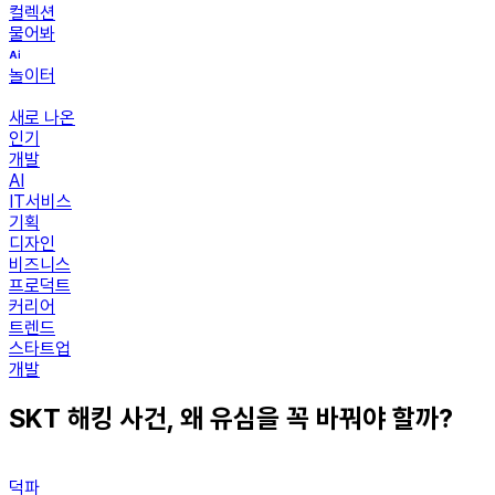
컬렉션
물어봐
놀이터
새로 나온
인기
개발
AI
IT서비스
기획
디자인
비즈니스
프로덕트
커리어
트렌드
스타트업
개발
SKT 해킹 사건, 왜 유심을 꼭 바꿔야 할까?
덕파