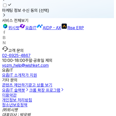
마케팅 정보 수신 동의
(선택)
서비스 전체보기
위시켓
요즘IT
AIDP - AX
Rise ERP
고객 문의
02-6925-4867
10:00-18:00
주말·공휴일 제외
yozm_help@wishket.com
요즘IT
요즘IT 소개
작가 지원
기타 문의
콘텐츠 제안하기
광고 상품 보기
요즘IT 슬랙봇
크롬 확장 프로그램
이용약관
개인정보 처리방침
청소년보호정책
㈜위시켓
대표이사 : 박우범