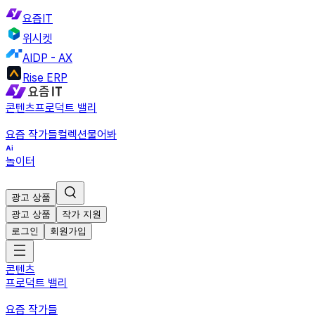
요즘IT
위시켓
AIDP - AX
Rise ERP
콘텐츠
프로덕트 밸리
요즘 작가들
컬렉션
물어봐
놀이터
광고 상품
광고 상품
작가 지원
로그인
회원가입
콘텐츠
프로덕트 밸리
요즘 작가들