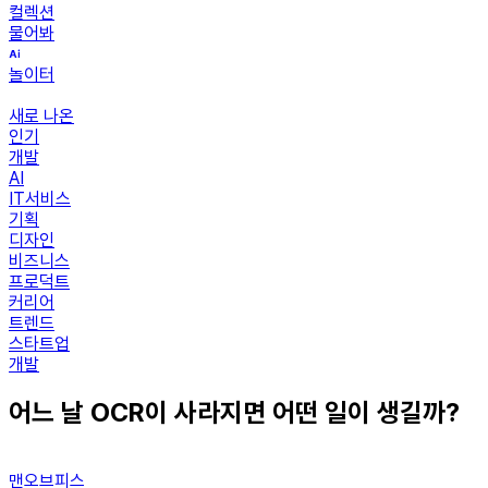
컬렉션
물어봐
놀이터
새로 나온
인기
개발
AI
IT서비스
기획
디자인
비즈니스
프로덕트
커리어
트렌드
스타트업
개발
어느 날 OCR이 사라지면 어떤 일이 생길까?
맨오브피스