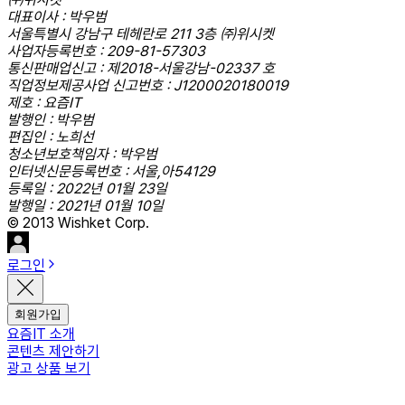
대표이사 : 박우범
서울특별시 강남구 테헤란로 211 3층 ㈜위시켓
사업자등록번호 : 209-81-57303
통신판매업신고 : 제2018-서울강남-02337 호
직업정보제공사업 신고번호 : J1200020180019
제호 : 요즘IT
발행인 : 박우범
편집인 : 노희선
청소년보호책임자 : 박우범
인터넷신문등록번호 : 서울,아54129
등록일 : 2022년 01월 23일
발행일 : 2021년 01월 10일
© 2013 Wishket Corp.
로그인
회원가입
요즘IT 소개
콘텐츠 제안하기
광고 상품 보기