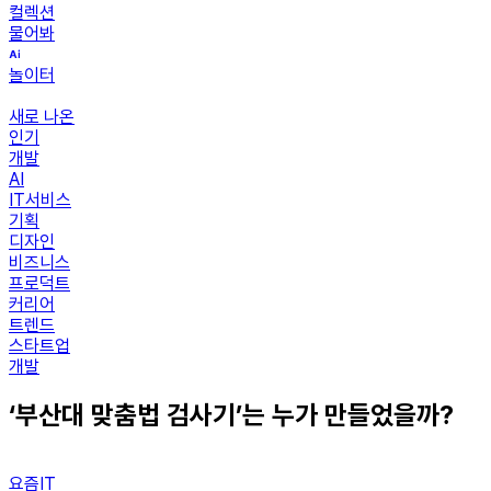
컬렉션
물어봐
놀이터
새로 나온
인기
개발
AI
IT서비스
기획
디자인
비즈니스
프로덕트
커리어
트렌드
스타트업
개발
‘부산대 맞춤법 검사기’는 누가 만들었을까?
요즘IT