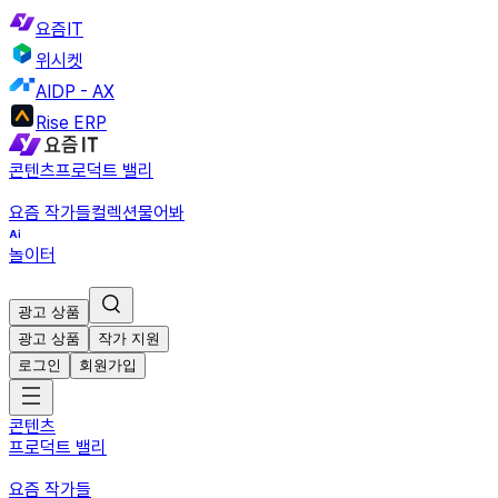
요즘IT
위시켓
AIDP - AX
Rise ERP
콘텐츠
프로덕트 밸리
요즘 작가들
컬렉션
물어봐
놀이터
광고 상품
광고 상품
작가 지원
로그인
회원가입
콘텐츠
프로덕트 밸리
요즘 작가들