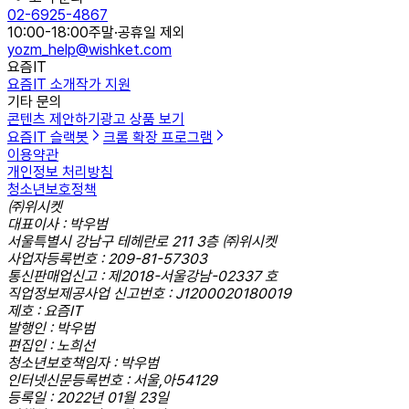
02-6925-4867
10:00-18:00
주말·공휴일 제외
yozm_help@wishket.com
요즘IT
요즘IT 소개
작가 지원
기타 문의
콘텐츠 제안하기
광고 상품 보기
요즘IT 슬랙봇
크롬 확장 프로그램
이용약관
개인정보 처리방침
청소년보호정책
㈜위시켓
대표이사 : 박우범
서울특별시 강남구 테헤란로 211 3층 ㈜위시켓
사업자등록번호 : 209-81-57303
통신판매업신고 : 제2018-서울강남-02337 호
직업정보제공사업 신고번호 : J1200020180019
제호 : 요즘IT
발행인 : 박우범
편집인 : 노희선
청소년보호책임자 : 박우범
인터넷신문등록번호 : 서울,아54129
등록일 : 2022년 01월 23일