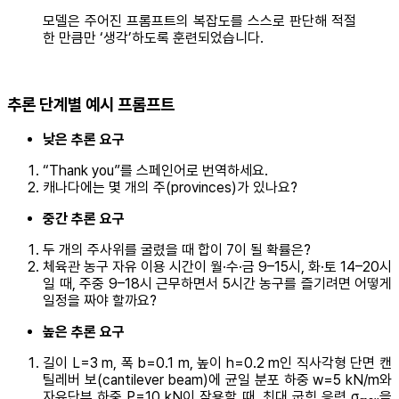
모델은 주어진 프롬프트의 복잡도를 스스로 판단해 적절
한 만큼만 ‘생각’하도록 훈련되었습니다.
추론 단계별 예시 프롬프트
낮은 추론 요구
“Thank you”를 스페인어로 번역하세요.
캐나다에는 몇 개의 주(provinces)가 있나요?
중간 추론 요구
두 개의 주사위를 굴렸을 때 합이 7이 될 확률은?
체육관 농구 자유 이용 시간이 월·수·금 9–15시, 화·토 14–20시
일 때, 주중 9–18시 근무하면서 5시간 농구를 즐기려면 어떻게
일정을 짜야 할까요?
높은 추론 요구
길이 L=3 m, 폭 b=0.1 m, 높이 h=0.2 m인 직사각형 단면 캔
틸레버 보(cantilever beam)에 균일 분포 하중 w=5 kN/m와
자유단부 하중 P=10 kN이 작용할 때, 최대 굽힘 응력 σₘₐₓ을