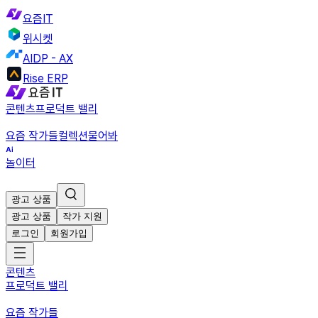
요즘IT
위시켓
AIDP - AX
Rise ERP
콘텐츠
프로덕트 밸리
요즘 작가들
컬렉션
물어봐
놀이터
광고 상품
광고 상품
작가 지원
로그인
회원가입
콘텐츠
프로덕트 밸리
요즘 작가들