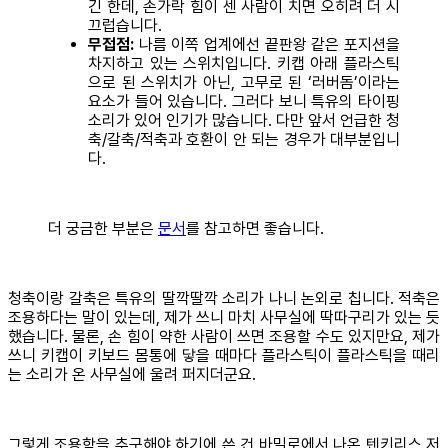
긴 한데, 손가락 힘이 센 사람이 치면 오히려 더 시
끄럽습니다.
무접점:
나름 이쪽 업계에선 끝판왕 같은 포지션을
차지하고 있는 스위치입니다. 키캡 아래 플라스틱
으로 된 스위치가 아닌, 고무로 된 ‘러버돔’이라는
요소가 들어 있습니다. 그러다 보니 특유의 타이핑
소리가 있어 인기가 많습니다. 다만 앞서 언급한 청
축/갈축/적축과 호환이 안 되는 경우가 대부분입니
다.
더 궁금한 부분은
문서
를 참고하면 좋습니다.
청축이랑 갈축은 특유의 딸깍딸깍 소리가 나니 논외로 칩니다. 적축은
조용하다는 말이 있는데, 제가 쓰니 마치 사무실에 딱따구리가 있는 듯
했습니다. 물론, 손 힘이 약한 사람이 쓰면 조용할 수도 있지만요, 제가
쓰니 키캡이 키보드 몸통에 닿을 때마다 플라스틱이 플라스틱을 때리
는 소리가 온 사무실에 울려 퍼지더군요.
그렇게 조용함을 추구해야 하기에 쓴 건 바밀로에서 나온 텐키리스 저