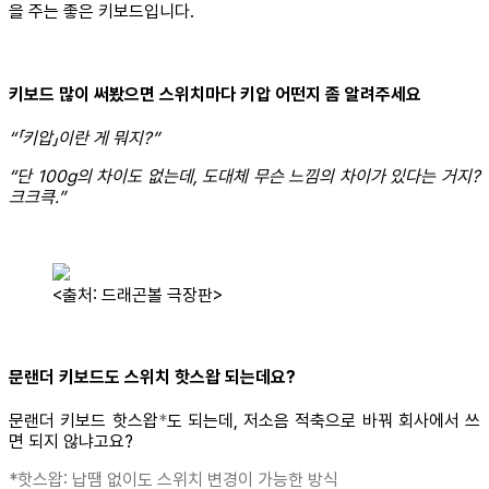
을 주는 좋은 키보드입니다.
키보드 많이 써봤으면 스위치마다 키압 어떤지 좀 알려주세요
“「키압」이란 게 뭐지?”
“단 100g의 차이도 없는데, 도대체 무슨 느낌의 차이가 있다는 거지?
크크큭.”
<출처: 드래곤볼 극장판>
문랜더 키보드도 스위치 핫스왑 되는데요?
문랜더 키보드 핫스왑
*
도 되는데, 저소음 적축으로 바꿔 회사에서 쓰
면 되지 않냐고요?
*핫스왑: 납땜 없이도 스위치 변경이 가능한 방식