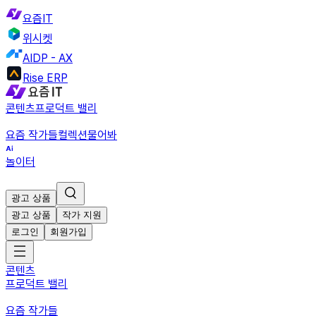
요즘IT
위시켓
AIDP - AX
Rise ERP
콘텐츠
프로덕트 밸리
요즘 작가들
컬렉션
물어봐
놀이터
광고 상품
광고 상품
작가 지원
로그인
회원가입
콘텐츠
프로덕트 밸리
요즘 작가들