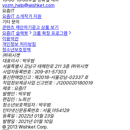
yozm_help@wishket.com
요즘IT
요즘IT 소개
작가 지원
기타 문의
콘텐츠 제안하기
광고 상품 보기
요즘IT 슬랙봇
크롬 확장 프로그램
이용약관
개인정보 처리방침
청소년보호정책
㈜위시켓
대표이사 : 박우범
서울특별시 강남구 테헤란로 211 3층 ㈜위시켓
사업자등록번호 : 209-81-57303
통신판매업신고 : 제2018-서울강남-02337 호
직업정보제공사업 신고번호 : J1200020180019
제호 : 요즘IT
발행인 : 박우범
편집인 : 노희선
청소년보호책임자 : 박우범
인터넷신문등록번호 : 서울,아54129
등록일 : 2022년 01월 23일
발행일 : 2021년 01월 10일
© 2013 Wishket Corp.