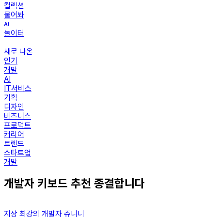
컬렉션
물어봐
놀이터
새로 나온
인기
개발
AI
IT서비스
기획
디자인
비즈니스
프로덕트
커리어
트렌드
스타트업
개발
개발자 키보드 추천 종결합니다
지상 최강의 개발자 쥬니니