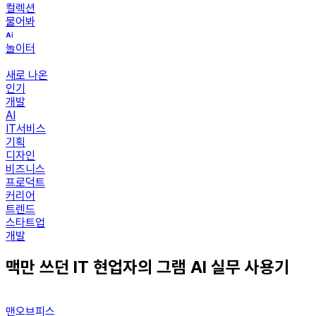
컬렉션
물어봐
놀이터
새로 나온
인기
개발
AI
IT서비스
기획
디자인
비즈니스
프로덕트
커리어
트렌드
스타트업
개발
맥만 쓰던 IT 현업자의 그램 AI 실무 사용기
맨오브피스