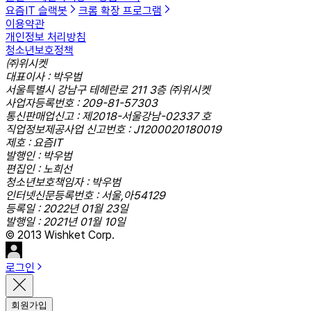
요즘IT 슬랙봇
크롬 확장 프로그램
이용약관
개인정보 처리방침
청소년보호정책
㈜위시켓
대표이사 : 박우범
서울특별시 강남구 테헤란로 211 3층 ㈜위시켓
사업자등록번호 : 209-81-57303
통신판매업신고 : 제2018-서울강남-02337 호
직업정보제공사업 신고번호 : J1200020180019
제호 : 요즘IT
발행인 : 박우범
편집인 : 노희선
청소년보호책임자 : 박우범
인터넷신문등록번호 : 서울,아54129
등록일 : 2022년 01월 23일
발행일 : 2021년 01월 10일
© 2013 Wishket Corp.
로그인
회원가입