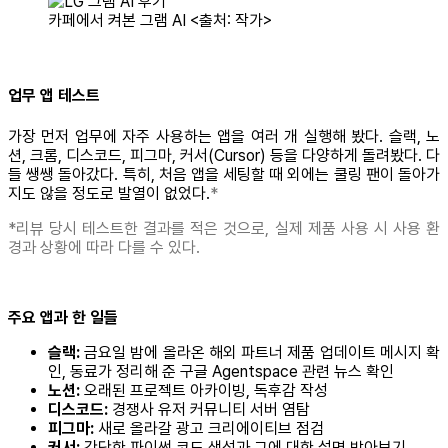
카페에서 켜본 그램 AI <출처: 작가>
업무 앱 테스트
가장 먼저 업무에 자주 사용하는 앱을 여러 개 실행해 봤다. 슬랙, 노
션, 크롬, 디스코드, 피그마, 커서(Cursor) 등을 다양하게 돌려봤다. 다
들 쌩쌩 돌아갔다. 특히, 처음 앱을 세팅할 때 외에는 쿨링 팬이 돌아가
지도 않을 정도로 발열이 없었다.
*
*리뷰 당시 테스트한 결과를 적은 것으로, 실제 제품 사용 시 사용 환
경과 상황에 따라 다를 수 있다.
주요 앱과 한 일들
슬랙:
금요일 밤에 올라온 해외 파트너 제품 업데이트 메시지 확
인, 동료가 정리해 준 구글 Agentspace 관련 뉴스 확인
노션:
오래된 프로젝트 아카이빙, 독후감 작성
디스코드:
경쟁사 유저 커뮤니티 서버 염탐
피그마:
새로 올라갈 광고 크리에이티브 점검
커서:
간단한 파이썬 코드 생성과 그에 대한 설명 받아보기