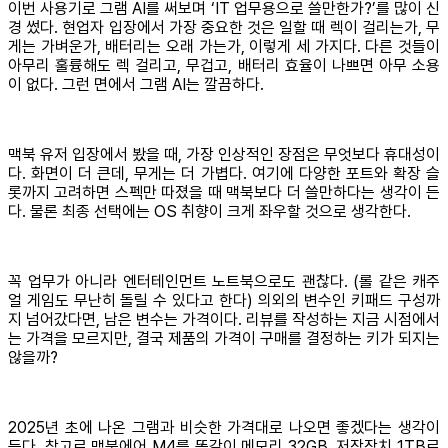
이번 사용기로 그램 AI를 써보며 ‘IT 업무용으로 쓸만한가?’를 많이 신
경 썼다. 현업자 입장에서 가장 중요한 것은 일할 때 렉이 걸리는가, 무
게는 가벼운가, 배터리는 오래 가는가, 이렇게 세 가지다. 다른 것들이
아무리 훌륭해도 렉 걸리고, 무겁고, 배터리 효율이 나쁘면 아무 소용
이 없다. 그런 면에서 그램 AI는 깔끔하다.
맥북 유저 입장에서 봤을 때, 가장 인상적인 장점은 무엇보다 휴대성이
다. 화면이 더 큰데, 무게는 더 가볍다. 여기에 다양한 포트와 확장 슬
롯까지 고려하면 스펙만 따졌을 때 맥북보다 더 쓸만하다는 생각이 든
다. 물론 최종 선택에는 OS 취향이 크게 좌우할 것으로 생각한다.
꼭 업무가 아니라 엔터테인먼트 노트북으로도 괜찮다. (롤 같은 캐주
얼 게임도 무난히 돌릴 수 있다고 한다) 의외의 변수인 키패드 구성까
지 넘어갔다면, 남은 변수는 가격이다. 리뷰를 작성하는 지금 시점에서
는 가격을 모르지만, 결국 제품의 가격이 구매를 결정하는 키가 되지는
않을까?
2025년 초에 나온 그램과 비슷한 가격대로 나오면 좋겠다는 생각이
든다. 참고로 맥북에어 M4를 똑같이 메모리 32GB, 저장장치 1TB로