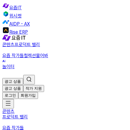
요즘IT
위시켓
AIDP - AX
Rise ERP
콘텐츠
프로덕트 밸리
요즘 작가들
컬렉션
물어봐
놀이터
광고 상품
광고 상품
작가 지원
로그인
회원가입
콘텐츠
프로덕트 밸리
요즘 작가들