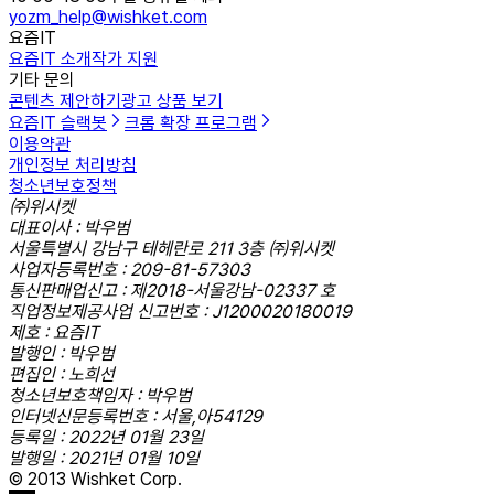
yozm_help@wishket.com
요즘IT
요즘IT 소개
작가 지원
기타 문의
콘텐츠 제안하기
광고 상품 보기
요즘IT 슬랙봇
크롬 확장 프로그램
이용약관
개인정보 처리방침
청소년보호정책
㈜위시켓
대표이사 : 박우범
서울특별시 강남구 테헤란로 211 3층 ㈜위시켓
사업자등록번호 : 209-81-57303
통신판매업신고 : 제2018-서울강남-02337 호
직업정보제공사업 신고번호 : J1200020180019
제호 : 요즘IT
발행인 : 박우범
편집인 : 노희선
청소년보호책임자 : 박우범
인터넷신문등록번호 : 서울,아54129
등록일 : 2022년 01월 23일
발행일 : 2021년 01월 10일
© 2013 Wishket Corp.