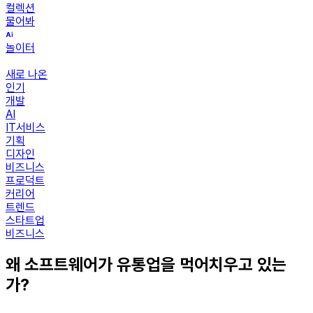
컬렉션
물어봐
놀이터
새로 나온
인기
개발
AI
IT서비스
기획
디자인
비즈니스
프로덕트
커리어
트렌드
스타트업
비즈니스
왜 소프트웨어가 유통업을 먹어치우고 있는
가?