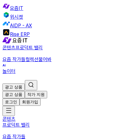
요즘IT
위시켓
AIDP - AX
Rise ERP
콘텐츠
프로덕트 밸리
요즘 작가들
컬렉션
물어봐
놀이터
광고 상품
광고 상품
작가 지원
로그인
회원가입
콘텐츠
프로덕트 밸리
요즘 작가들