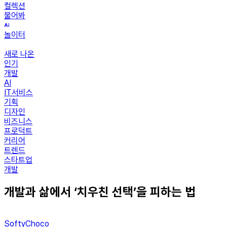
컬렉션
물어봐
놀이터
새로 나온
인기
개발
AI
IT서비스
기획
디자인
비즈니스
프로덕트
커리어
트렌드
스타트업
개발
개발과 삶에서 ‘치우친 선택’을 피하는 법
SoftyChoco