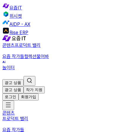
요즘IT
위시켓
AIDP - AX
Rise ERP
콘텐츠
프로덕트 밸리
요즘 작가들
컬렉션
물어봐
놀이터
광고 상품
광고 상품
작가 지원
로그인
회원가입
콘텐츠
프로덕트 밸리
요즘 작가들