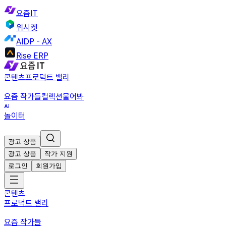
요즘IT
위시켓
AIDP - AX
Rise ERP
콘텐츠
프로덕트 밸리
요즘 작가들
컬렉션
물어봐
놀이터
광고 상품
광고 상품
작가 지원
로그인
회원가입
콘텐츠
프로덕트 밸리
요즘 작가들