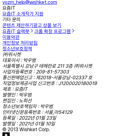
yozm_help@wishket.com
요즘IT
요즘IT 소개
작가 지원
기타 문의
콘텐츠 제안하기
광고 상품 보기
요즘IT 슬랙봇
크롬 확장 프로그램
이용약관
개인정보 처리방침
청소년보호정책
㈜위시켓
대표이사 : 박우범
서울특별시 강남구 테헤란로 211 3층 ㈜위시켓
사업자등록번호 : 209-81-57303
통신판매업신고 : 제2018-서울강남-02337 호
직업정보제공사업 신고번호 : J1200020180019
제호 : 요즘IT
발행인 : 박우범
편집인 : 노희선
청소년보호책임자 : 박우범
인터넷신문등록번호 : 서울,아54129
등록일 : 2022년 01월 23일
발행일 : 2021년 01월 10일
© 2013 Wishket Corp.