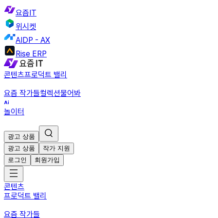
요즘IT
위시켓
AIDP - AX
Rise ERP
콘텐츠
프로덕트 밸리
요즘 작가들
컬렉션
물어봐
놀이터
광고 상품
광고 상품
작가 지원
로그인
회원가입
콘텐츠
프로덕트 밸리
요즘 작가들