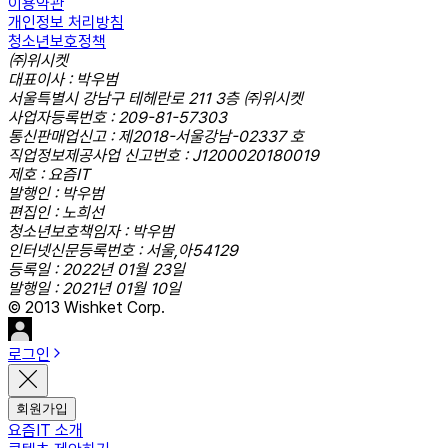
이용약관
개인정보 처리방침
청소년보호정책
㈜위시켓
대표이사 : 박우범
서울특별시 강남구 테헤란로 211 3층 ㈜위시켓
사업자등록번호 : 209-81-57303
통신판매업신고 : 제2018-서울강남-02337 호
직업정보제공사업 신고번호 : J1200020180019
제호 : 요즘IT
발행인 : 박우범
편집인 : 노희선
청소년보호책임자 : 박우범
인터넷신문등록번호 : 서울,아54129
등록일 : 2022년 01월 23일
발행일 : 2021년 01월 10일
© 2013 Wishket Corp.
로그인
회원가입
요즘IT 소개