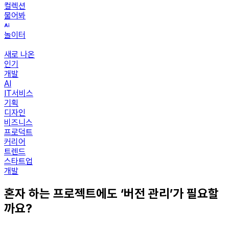
컬렉션
물어봐
놀이터
새로 나온
인기
개발
AI
IT서비스
기획
디자인
비즈니스
프로덕트
커리어
트렌드
스타트업
개발
혼자 하는 프로젝트에도 ‘버전 관리’가 필요할
까요?