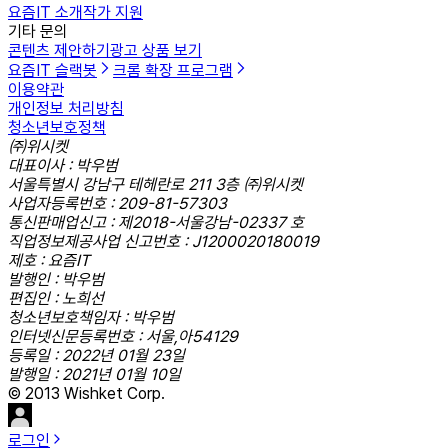
요즘IT 소개
작가 지원
기타 문의
콘텐츠 제안하기
광고 상품 보기
요즘IT 슬랙봇
크롬 확장 프로그램
이용약관
개인정보 처리방침
청소년보호정책
㈜위시켓
대표이사 : 박우범
서울특별시 강남구 테헤란로 211 3층 ㈜위시켓
사업자등록번호 : 209-81-57303
통신판매업신고 : 제2018-서울강남-02337 호
직업정보제공사업 신고번호 : J1200020180019
제호 : 요즘IT
발행인 : 박우범
편집인 : 노희선
청소년보호책임자 : 박우범
인터넷신문등록번호 : 서울,아54129
등록일 : 2022년 01월 23일
발행일 : 2021년 01월 10일
© 2013 Wishket Corp.
로그인