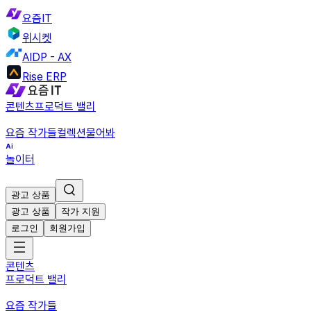
요즘IT
위시켓
AIDP - AX
Rise ERP
콘텐츠
프로덕트 밸리
요즘 작가들
컬렉션
물어봐
놀이터
광고 상품
광고 상품
작가 지원
로그인
회원가입
콘텐츠
프로덕트 밸리
요즘 작가들