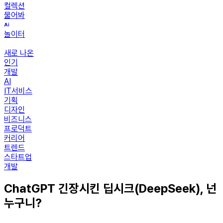
컬렉션
물어봐
놀이터
새로 나온
인기
개발
AI
IT서비스
기획
디자인
비즈니스
프로덕트
커리어
트렌드
스타트업
개발
ChatGPT 긴장시킨 딥시크(DeepSeek), 넌
누구니?