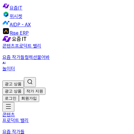
요즘IT
위시켓
AIDP - AX
Rise ERP
콘텐츠
프로덕트 밸리
요즘 작가들
컬렉션
물어봐
놀이터
광고 상품
광고 상품
작가 지원
로그인
회원가입
콘텐츠
프로덕트 밸리
요즘 작가들