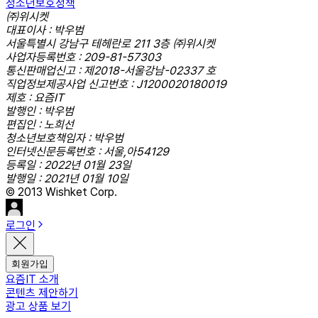
청소년보호정책
㈜위시켓
대표이사 : 박우범
서울특별시 강남구 테헤란로 211 3층 ㈜위시켓
사업자등록번호 : 209-81-57303
통신판매업신고 : 제2018-서울강남-02337 호
직업정보제공사업 신고번호 : J1200020180019
제호 : 요즘IT
발행인 : 박우범
편집인 : 노희선
청소년보호책임자 : 박우범
인터넷신문등록번호 : 서울,아54129
등록일 : 2022년 01월 23일
발행일 : 2021년 01월 10일
© 2013 Wishket Corp.
로그인
회원가입
요즘IT 소개
콘텐츠 제안하기
광고 상품 보기