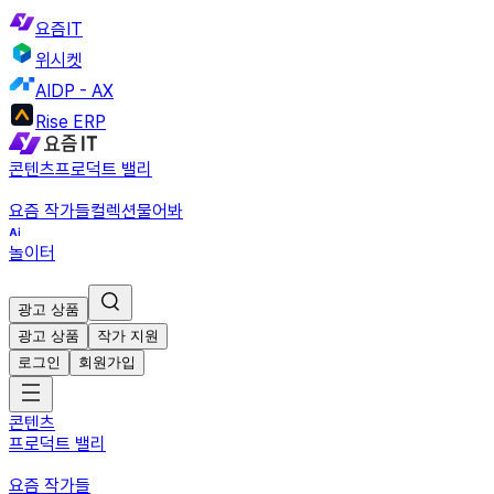
요즘IT
위시켓
AIDP - AX
Rise ERP
콘텐츠
프로덕트 밸리
요즘 작가들
컬렉션
물어봐
놀이터
광고 상품
광고 상품
작가 지원
로그인
회원가입
콘텐츠
프로덕트 밸리
요즘 작가들