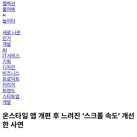
컬렉션
물어봐
놀이터
새로 나온
인기
개발
AI
IT서비스
기획
디자인
비즈니스
프로덕트
커리어
트렌드
스타트업
개발
온스타일 앱 개편 후 느려진 ‘스크롤 속도’ 개선
한 사연