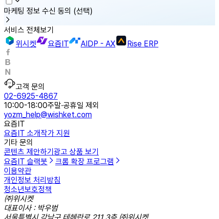
마케팅 정보 수신 동의
(선택)
서비스 전체보기
위시켓
요즘IT
AIDP - AX
Rise ERP
고객 문의
02-6925-4867
10:00-18:00
주말·공휴일 제외
yozm_help@wishket.com
요즘IT
요즘IT 소개
작가 지원
기타 문의
콘텐츠 제안하기
광고 상품 보기
요즘IT 슬랙봇
크롬 확장 프로그램
이용약관
개인정보 처리방침
청소년보호정책
㈜위시켓
대표이사 : 박우범
서울특별시 강남구 테헤란로 211 3층 ㈜위시켓