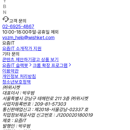
고객 문의
02-6925-4867
10:00-18:00
주말·공휴일 제외
yozm_help@wishket.com
요즘IT
요즘IT 소개
작가 지원
기타 문의
콘텐츠 제안하기
광고 상품 보기
요즘IT 슬랙봇
크롬 확장 프로그램
이용약관
개인정보 처리방침
청소년보호정책
㈜위시켓
대표이사 : 박우범
서울특별시 강남구 테헤란로 211 3층 ㈜위시켓
사업자등록번호 : 209-81-57303
통신판매업신고 : 제2018-서울강남-02337 호
직업정보제공사업 신고번호 : J1200020180019
제호 : 요즘IT
발행인 : 박우범