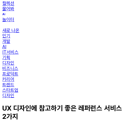
컬렉션
물어봐
놀이터
새로 나온
인기
개발
AI
IT서비스
기획
디자인
비즈니스
프로덕트
커리어
트렌드
스타트업
디자인
UX 디자인에 참고하기 좋은 레퍼런스 서비스
2가지