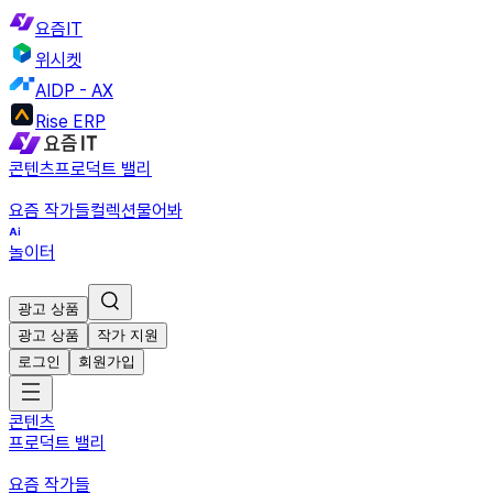
요즘IT
위시켓
AIDP - AX
Rise ERP
콘텐츠
프로덕트 밸리
요즘 작가들
컬렉션
물어봐
놀이터
광고 상품
광고 상품
작가 지원
로그인
회원가입
콘텐츠
프로덕트 밸리
요즘 작가들