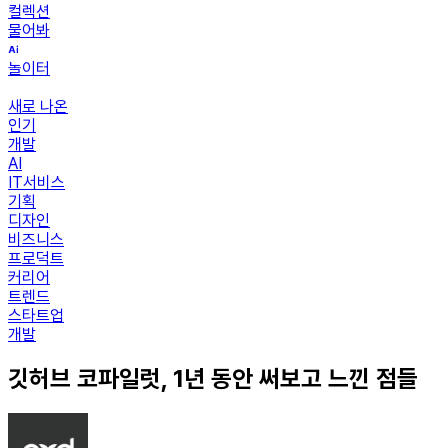
컬렉션
물어봐
놀이터
새로 나온
인기
개발
AI
IT서비스
기획
디자인
비즈니스
프로덕트
커리어
트렌드
스타트업
개발
깃허브 코파일럿, 1년 동안 써보고 느낀 점들