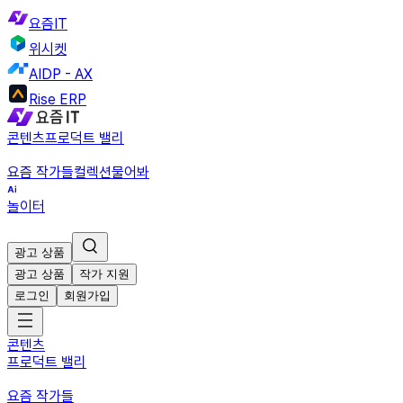
요즘IT
위시켓
AIDP - AX
Rise ERP
콘텐츠
프로덕트 밸리
요즘 작가들
컬렉션
물어봐
놀이터
광고 상품
광고 상품
작가 지원
로그인
회원가입
콘텐츠
프로덕트 밸리
요즘 작가들